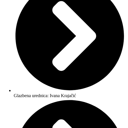
Glazbena urednica: Ivana Krajačić