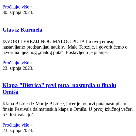
Pročitajte više »
30. srpnja 2023.
Glas iz Karmela
IZVORI TEREZIJINOG MALOG PUTA I u ovoj emisiji
nastavljamo predstavljati nauk sv. Male Terezije, i govorit ćemo o
izvorima njezinog „malog puta“. Postavljeno je pitanje:
Pročitajte više »
23. srpnja 2023.
Klapa ”Bistrica” prvi puta nastupila u finalu
Omiša
Klapa Bistrica iz Marije Bistrice, jučer je po prvi puta nastupila u
finalu Festivala dalmatinskih klapa u Omišu. U prvoj izlučnoj večeri
57. festivala, još
Pročitajte više »
23. srpnja 2023.