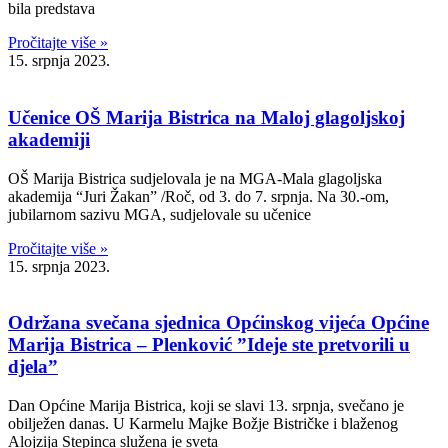
bila predstava
Pročitajte više »
15. srpnja 2023.
Učenice OŠ Marija Bistrica na Maloj glagoljskoj
akademiji
OŠ Marija Bistrica sudjelovala je na MGA-Mala glagoljska
akademija “Juri Žakan” /Roč, od 3. do 7. srpnja. Na 30.-om,
jubilarnom sazivu MGA, sudjelovale su učenice
Pročitajte više »
15. srpnja 2023.
Održana svečana sjednica Općinskog vijeća Općine
Marija Bistrica – Plenković ”Ideje ste pretvorili u
djela”
Dan Općine Marija Bistrica, koji se slavi 13. srpnja, svečano je
obilježen danas. U Karmelu Majke Božje Bistričke i blaženog
Alojzija Stepinca služena je sveta