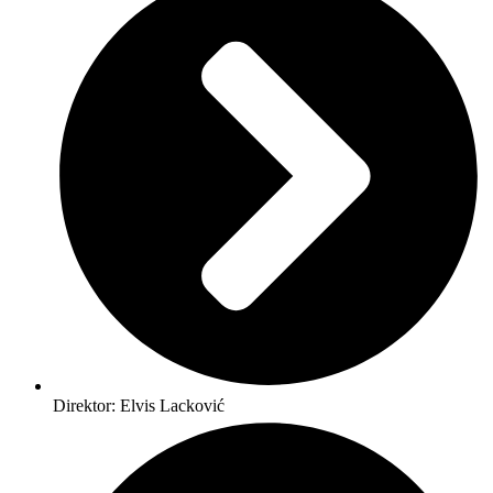
Direktor: Elvis Lacković