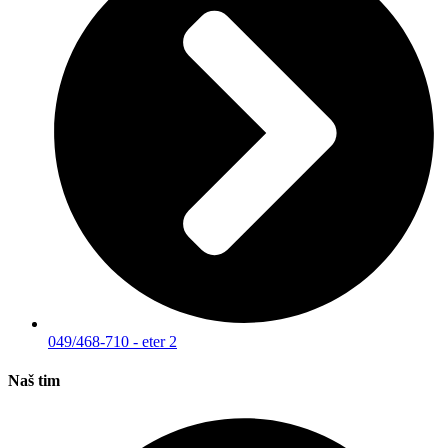
049/468-710 - eter 2
Naš tim