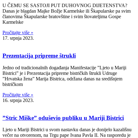
U ČEMU SE SASTOJI PUT DUHOVNOG DIJETENSTVA?
Danas je blagdan Majke Božje Karmelske ili Škapularske pa svim
članovima Škapularske bratovštine i svim štovateljima Gospe
Karmelske
Pročitajte više »
17. srpnja 2023.
Prezentacija pripreme štrukli
Jedno od tradicionalnih događanja Manifestacije ”Ljeto u Mariji
Bistrici” je i Prezentacija pripreme bistričkih štrukli Udruge
”Hrvatska žena” Marija Bistrica, održana danas na središnjem
bistričkom
Pročitajte više »
16. srpnja 2023.
”Stric Miške” oduševio publiku u Mariji Bistrici
Ljeto u Mariji Bistrici u svom nastavku danas je donijelo kazališnu
večer na otvorenom, na Trgu pape Ivana Pavla II. Na rasporedu je