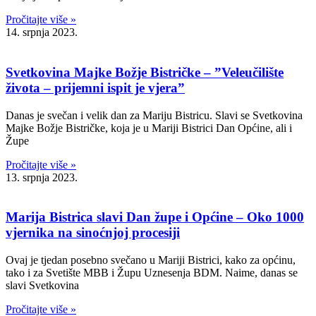
Pročitajte više »
14. srpnja 2023.
Svetkovina Majke Božje Bistričke – ”Veleučilište
života – prijemni ispit je vjera”
Danas je svečan i velik dan za Mariju Bistricu. Slavi se Svetkovina
Majke Božje Bistričke, koja je u Mariji Bistrici Dan Općine, ali i
Župe
Pročitajte više »
13. srpnja 2023.
Marija Bistrica slavi Dan župe i Općine – Oko 1000
vjernika na sinoćnjoj procesiji
Ovaj je tjedan posebno svečano u Mariji Bistrici, kako za općinu,
tako i za Svetište MBB i Župu Uznesenja BDM. Naime, danas se
slavi Svetkovina
Pročitajte više »