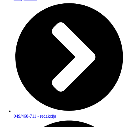
049/468-711 - redakcija