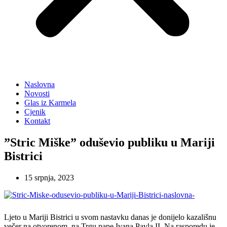
Naslovna
Novosti
Glas iz Karmela
Cjenik
Kontakt
”Stric Miške” oduševio publiku u Mariji
Bistrici
15 srpnja, 2023
Ljeto u Mariji Bistrici u svom nastavku danas je donijelo kazališnu
večer na otvorenom, na Trgu pape Ivana Pavla II. Na rasporedu je