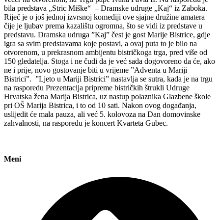
bila predstava „Stric Miške“ – Dramske udruge „Kaj“ iz Zaboka.
Riječ je o još jednoj izvrsnoj komediji ove sjajne družine amatera
čije je ljubav prema kazalištu ogromna, što se vidi iz predstave u
predstavu. Dramska udruga ”Kaj” čest je gost Marije Bistrice, gdje
igra sa svim predstavama koje postavi, a ovaj puta to je bilo na
otvorenom, u prekrasnom ambijentu bistričkoga trga, pred više od
150 gledatelja. Stoga i ne čudi da je već sada dogovoreno da će, ako
ne i prije, novo gostovanje biti u vrijeme ”Adventa u Mariji
Bistrici”. ”Ljeto u Mariji Bistrici” nastavlja se sutra, kada je na trgu
na rasporedu Prezentacija pripreme bistričkih štrukli Udruge
Hrvatska žena Marija Bistrica, uz nastup polaznika Glazbene škole
pri OŠ Marija Bistrica, i to od 10 sati. Nakon ovog događanja,
uslijedit će mala pauza, ali već 5. kolovoza na Dan domovinske
zahvalnosti, na rasporedu je koncert Kvarteta Gubec.
Meni