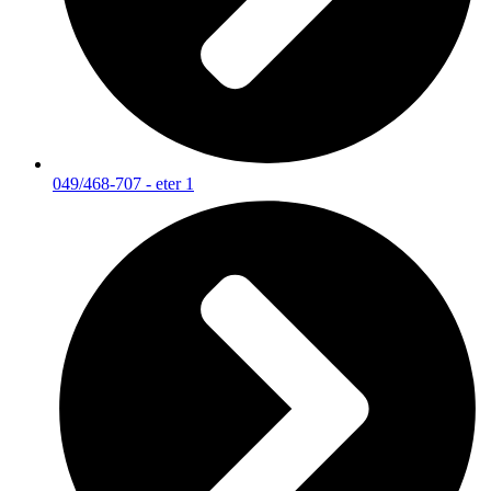
049/468-707 - eter 1