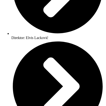
Direktor: Elvis Lacković