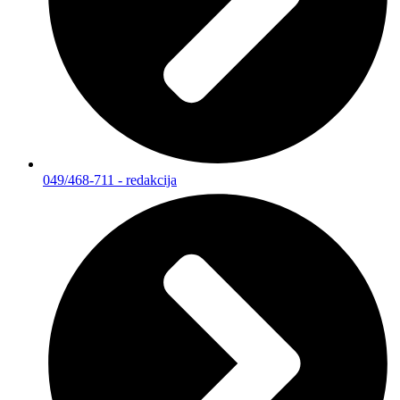
049/468-711 - redakcija