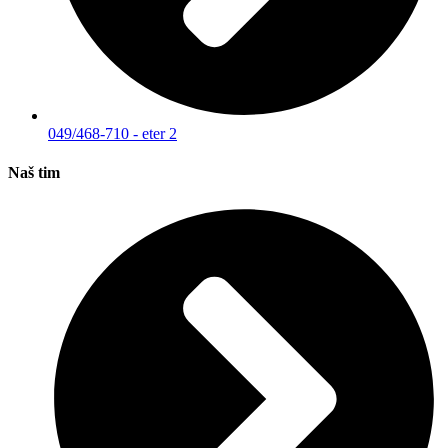
049/468-710 - eter 2
Naš tim