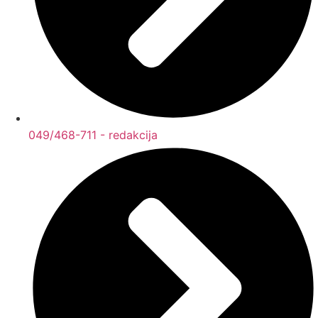
049/468-711 - redakcija