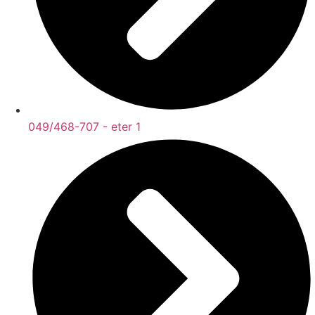
049/468-707 - eter 1