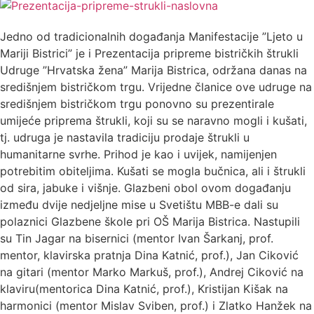
Jedno od tradicionalnih događanja Manifestacije ”Ljeto u
Mariji Bistrici” je i Prezentacija pripreme bistričkih štrukli
Udruge ”Hrvatska žena” Marija Bistrica, održana danas na
središnjem bistričkom trgu. Vrijedne članice ove udruge na
središnjem bistričkom trgu ponovno su prezentirale
umijeće priprema štrukli, koji su se naravno mogli i kušati,
tj. udruga je nastavila tradiciju prodaje štrukli u
humanitarne svrhe. Prihod je kao i uvijek, namijenjen
potrebitim obiteljima. Kušati se mogla bučnica, ali i štrukli
od sira, jabuke i višnje. Glazbeni obol ovom događanju
između dvije nedjeljne mise u Svetištu MBB-e dali su
polaznici Glazbene škole pri OŠ Marija Bistrica. Nastupili
su Tin Jagar na bisernici (mentor Ivan Šarkanj, prof.
mentor, klavirska pratnja Dina Katnić, prof.), Jan Ciković
na gitari (mentor Marko Markuš, prof.), Andrej Ciković na
klaviru(mentorica Dina Katnić, prof.), Kristijan Kišak na
harmonici (mentor Mislav Sviben, prof.) i Zlatko Hanžek na