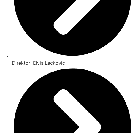
Direktor: Elvis Lacković