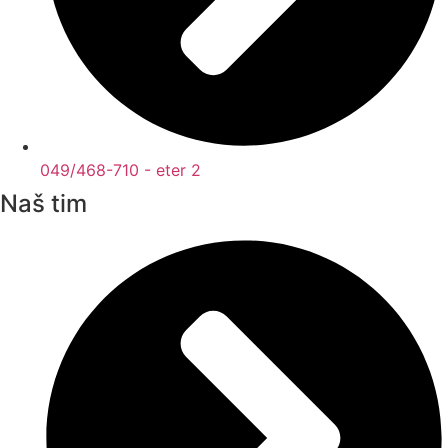
049/468-710 - eter 2
Naš tim