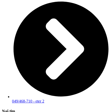
049/468-710 - eter 2
Naš tim