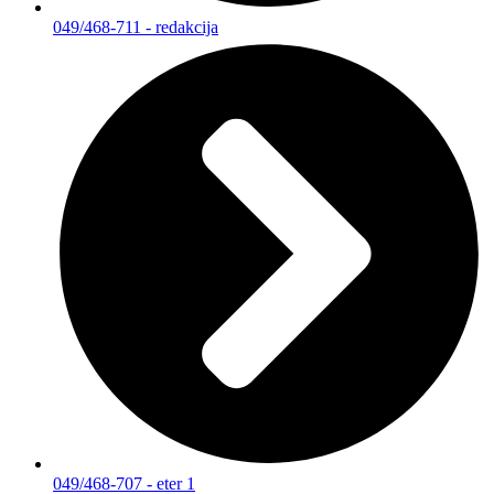
049/468-711 - redakcija
049/468-707 - eter 1