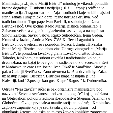
Manifestacija „Ljeto u Mariji Bistrici“ minulog je vikenda ponudila
brojne događaje. U subotu i nedjelju (10. i 11. srpnja) održana je
manifestacija „Tragom starih običaja“, sudionici koje su bili majstori
starih zanata i umjetničkih obrta, razne udruge i društva. Već
tradicionalno na Trgu pape Ivan Pavla II, u subotu je održana
Bistrička noć. Ove godine Radio Marija Bistrica organizirao je
Zabavnu večer sa zagorskim glazbenim sastavima, a nastupili su
Sinovi Zagorja, Savski valovi, Rajko Suhodolčan, Irena Grden,
Krunoslav Jazbec, Andrija Kos, ŽVS Kušlec i Laganini band.
Bistričku noć uveličali su i ponudom kolača Udruga „Hrvatska
žena“ Marija Bistrica, ponudom vina Udruga vinogradara „Marija
Bistrica“, te ponudom lovačkog graha Lovačko društvo „Fazan“.
Također, izložbom je u subotu završila i tradicionalna kolonija
drvorezbara, na kojoj je ove godine sudjelovalo 8 drvorezbara, šest
iz Mađarske, te otac i sin Josip i Ivan Cikač iz Varaždina. Sinoć je
pak u Galeriji Svetišta svečano otvorena izložba drvenih igračaka,
uz nastup Klape ''Bistrica''. Bistrička klapa nastupila je i na
Kalvariji, kod 12.postaje kao gost Klape ''Ragusa'' iz Dubrovnika.
Udruga “Naš zavičaj” jučer je pak organizira manifestaciju pod
nazivom “Žetvena svečanost – od zrna do pogače” koja je održana
na Obiteljskom poljoprivrednom gospodarstvu Stjepana Šalamona u
Globočecu. Ovo je prva takva manifestacija na području Krapinsko-
zagorske županije koja je sadržavala cjeloviti program – od
okupljanja žeteoca, odlaska na mjesto žetve s konjskim zapregama,