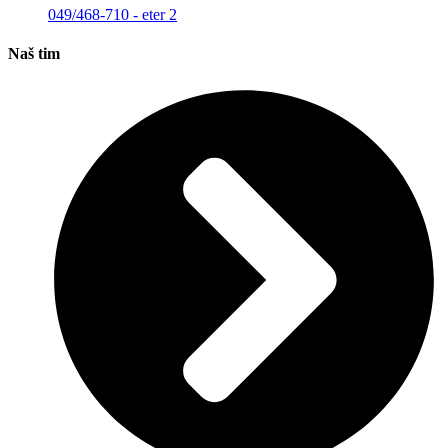
049/468-710 - eter 2
Naš tim