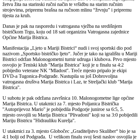
žetvu žita na starinski ručni način te vršidbu na starim ručnim
strojevima, pripremu brašna na ručnom mlinu “žrvnju” i pripremu
tijesta za kruh.
Danas je pak na rasporedu i vatrogasna vježba na središnjem
bistričkom Trgu, koju od 18 sati organizira Vatrogasna zajednice
Općine Marija Bistrica.
Manifestacija „Ljeto u Mariji Bistrici“ nudi i svoj sportski dio pod
nazivom „Sportsko bistričko ljeto“. Jučer je tako na igralištu u Mariji
Bistrici održan Malonogometni turnir udruga i klubova. Prvo mjesto
osvojio je Teniski klub ''Marija Bistrica'' koji je u finalu sa 4:2
pobijedio veterane NK ''Mladost''. Treće mjesto pripalo je ekipi
DVD-a Tugonica-Podgrađe. Nastupila su još Dobrovoljna
vatrogasna društva Marija Bistrica i Laz, te Streljački klub ''Marija
Bistrica''.
U subotu je pak održana završnica 10. Malonogometne lige općine
Marija Bistrica. U utakmici za 7. mjesto Poljanica Bistrička
''Autoprijevoz Mario'' je pobijedila Podgorje juniroe sa 6:5, 5.
mjesto osvojili su Marija Bistrica ''Plivadoni'' koji su sa 3:0 pobijedili
Mariju Bistricu ''Hidrauliku Kurelja''.
U utakmici za 3. mjesto Globočec „Graditeljstvo Skuliber“ bio je sa
4:1 bolji od Podgrađa. U velikom finalu svoj šesti naslov osvojila je