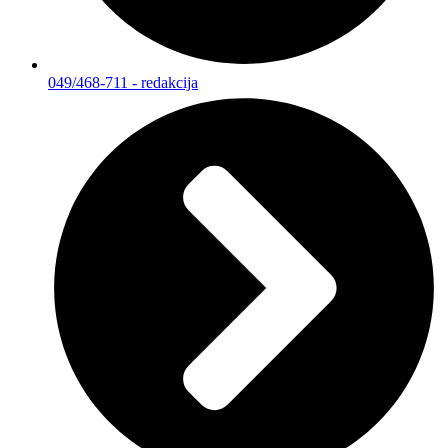
049/468-711 - redakcija