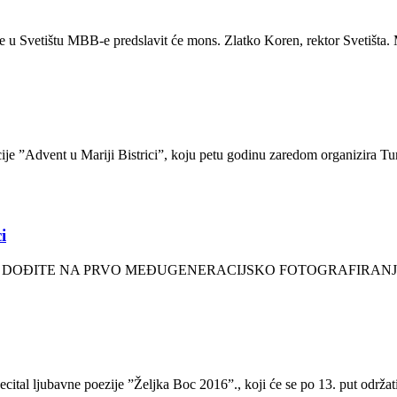
je u Svetištu MBB-e predslavit će mons. Zlatko Koren, rektor Svetišta. M
je ”Advent u Mariji Bistrici”, koju petu godinu zaredom organizira Tur
i
o 99 godina: DOĐITE NA PRVO MEĐUGENERACIJSKO FOTOGRAFIRANJE
Recital ljubavne poezije ”Željka Boc 2016”., koji će se po 13. put održa