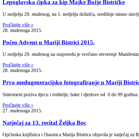
Lepoglavska čipka za kip Majke Božje Bistričke
U nedjelju 29. studenog, na 1. nedjelju došašća, središnje misno slavl
Pročitajte više »
28. studenoga 2015.
Počeo Advent u Mariji Bistrici 2015.
U nedjelju 29. studenog na rasporedu je svečano otvorenje Manifestaci
Pročitajte više »
28. studenoga 2015.
Prvo međugeneracijsko fotografiranje u Mariji Bistric
Sintoment poziva djecu i roditelje, bake i djedove od 0 d
Pročitajte više »
27. studenoga 2015.
Natječaj za 13. recital Željka Boc
Općinska knjižnica i čitaonica Marija Bistrica objavila je natječaj za 