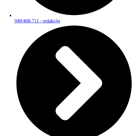
049/468-711 - redakcija