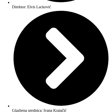
Direktor: Elvis Lacković
Glazbena urednica: Ivana Krajačić