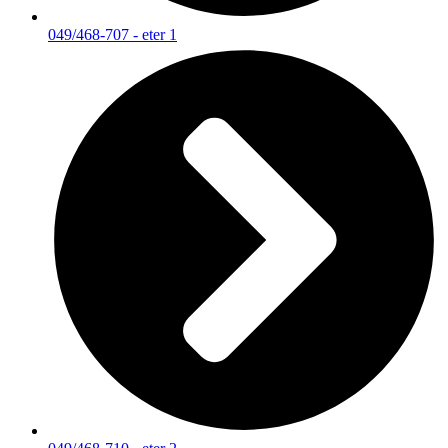
049/468-707 - eter 1