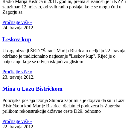
Radio Marija Bistrica u 2011. godini, prema slušanosti je u KZŽ-i
zauzimao 12. mjesto, od svih radio postaja, koje se mogu čuti u
Zagorju sa
Pročitajte više »
24. travnja 2012.
Leskov kup
U organizaciji ŠRD ''Šaran'' Marija Bistrica u nedjelju 22. travnja,
održano je tradicionalno natjecanje ''Leskov kup''. Riječ je o
natjecanju koje se odvija isključivo glistom
Pročitajte više »
23. travnja 2012.
Mina u Lazu Bistričkom
Policijska postaja Donja Stubica zaprimila je dojavu da su u Lazu
Bistričkom kod Marije Bistrice, djelatnici poduzeća iz Zagreba
prilikom rekonstrukcije državne ceste D29, odnosno
Pročitajte više »
22. travnja 2012.