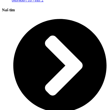
049/468-710 - eter 2
Naš tim