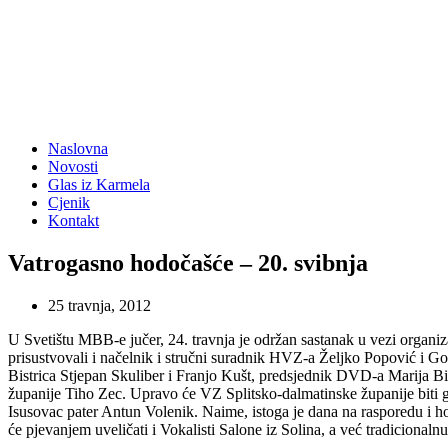
Naslovna
Novosti
Glas iz Karmela
Cjenik
Kontakt
Vatrogasno hodočašće – 20. svibnja
25 travnja, 2012
U Svetištu MBB-e jučer, 24. travnja je održan sastanak u vezi organiz
prisustvovali i načelnik i stručni suradnik HVZ-a Željko Popović i 
Bistrica Stjepan Skuliber i Franjo Kušt, predsjednik DVD-a Marija B
županije Tiho Zec. Upravo će VZ Splitsko-dalmatinske županije biti g
Isusovac pater Antun Volenik. Naime, istoga je dana na rasporedu i 
će pjevanjem uveličati i Vokalisti Salone iz Solina, a već tradiciona