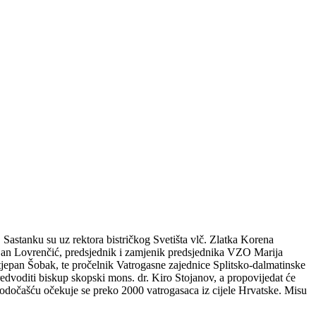
 Sastanku su uz rektora bistričkog Svetišta vlč. Zlatka Korena
ijan Lovrenčić, predsjednik i zamjenik predsjednika VZO Marija
jepan Šobak, te pročelnik Vatrogasne zajednice Splitsko-dalmatinske
dvoditi biskup skopski mons. dr. Kiro Stojanov, a propovijedat će
odočašću očekuje se preko 2000 vatrogasaca iz cijele Hrvatske. Misu