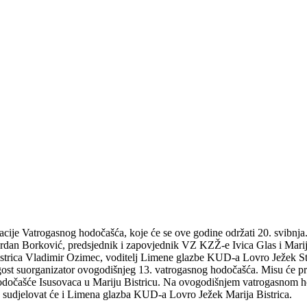
acije Vatrogasnog hodočašća, koje će se ove godine održati 20. svibnja.
Gordan Borković, predsjednik i zapovjednik VZ KZŽ-e Ivica Glas i Mar
istrica Vladimir Ozimec, voditelj Limene glazbe KUD-a Lovro Ježek St
ost suorganizator ovogodišnjeg 13. vatrogasnog hodočašća. Misu će pre
hodočašće Isusovaca u Mariju Bistricu. Na ovogodišnjem vatrogasnom h
lnu sudjelovat će i Limena glazba KUD-a Lovro Ježek Marija Bistrica.