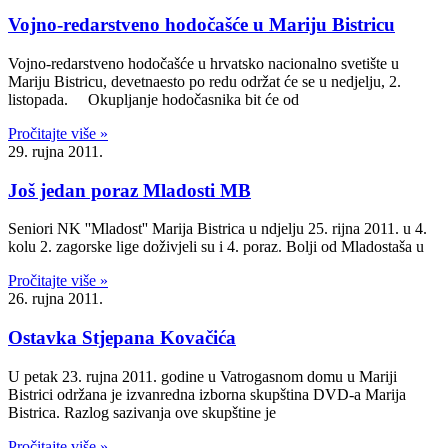
Vojno-redarstveno hodočašće u Mariju Bistricu
Vojno-redarstveno hodočašće u hrvatsko nacionalno svetište u
Mariju Bistricu, devetnaesto po redu održat će se u nedjelju, 2.
listopada. Okupljanje hodočasnika bit će od
Pročitajte više »
29. rujna 2011.
Još jedan poraz Mladosti MB
Seniori NK ''Mladost'' Marija Bistrica u ndjelju 25. rijna 2011. u 4.
kolu 2. zagorske lige doživjeli su i 4. poraz. Bolji od Mladostaša u
Pročitajte više »
26. rujna 2011.
Ostavka Stjepana Kovačića
U petak 23. rujna 2011. godine u Vatrogasnom domu u Mariji
Bistrici održana je izvanredna izborna skupština DVD-a Marija
Bistrica. Razlog sazivanja ove skupštine je
Pročitajte više »