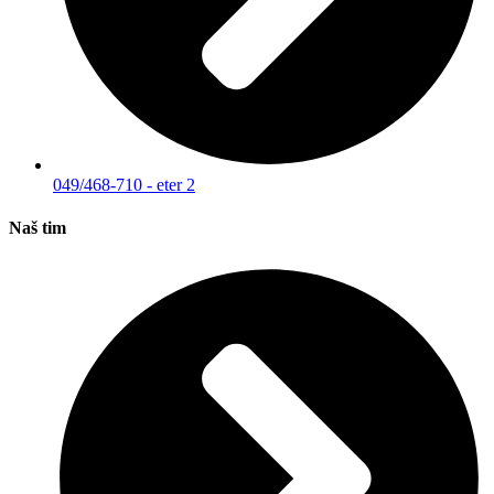
049/468-710 - eter 2
Naš tim