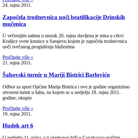
24. rujna 2011.
Započela trodnevnica uoči beatifikacije Drinskih
mučenica
U večernjim satima u utorak 20. rujna slavljena je misa u crkvi
Kraljice svete krunice u Sarajevu kojom je započela trodnevnica
uoči svečanog proglašenja blaženima
Pročitajte više »
21. rujna 2011.
Šahovski turnir u Mariji Bistrici Barloviću
Odbor za sport Općine Marija Bistrica i ove je godine organizirao
otvoreni turnir u šahu, na kojem se u nedjelju 18. rujna 2011.
godine, okupio
Pročitajte više »
19. rujna 2011.
Hudek art 6
U nedjelju 11. rujna, u Lojzekovoj hiži u Gusakovcu počinje