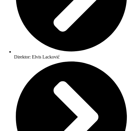
Direktor: Elvis Lacković