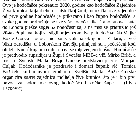
Ovo je hodočašće pokrenuto 2020. godine kao hodočašće Zajednice
Živa krunica, koja djeluju u bistričkoj župi, no uz članove zajednice
od prve godine hodočašće je prikazano i kao župno hodočašće, a
svake godine pridružuje se sve više hodočasnika. Tako su ovaj puta
do Lobora pješke stigla 62 hodočasnika, a na misi se pridružilo još
20-tak župljana, koji su stigli prijevozom. Na putu do Svetišta Majke
Božje Gorske hodočasnici su zastali na okrijepi u Zlataru, a već
blizu odredišta, u Loborskom Završju primljeni su i počašćeni kod
obitelji Kunić koja ima mlin i bavi se mljevenjem brašna. Hodočašće
je predvodio supsidijar u Župi i Svetištu MBB-e vlč. Mirko Brlić, a
misu u Svetištu Majke Božje Gorske predslavio je vlč. Marijan
Culjak. Hodočasnike je pozdravio i domaći župnik vlč. Tomica
Božićek, koji u ovom terminu u Svetištu Majke Božje Gorske
organizira susret zajednica molitelja žive krunice, što je i bio prvi
povod za pokretanje ovog hodočašća bistričke župe. (Elvis
Lacković)