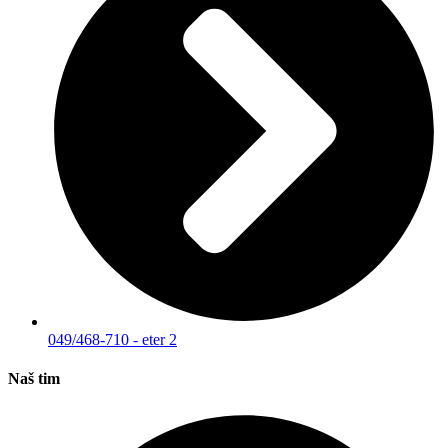
049/468-710 - eter 2
Naš tim