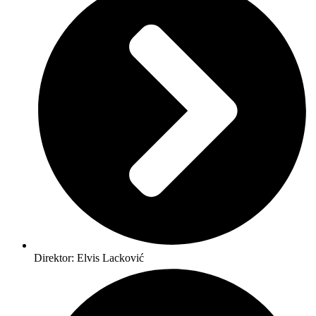
Direktor: Elvis Lacković