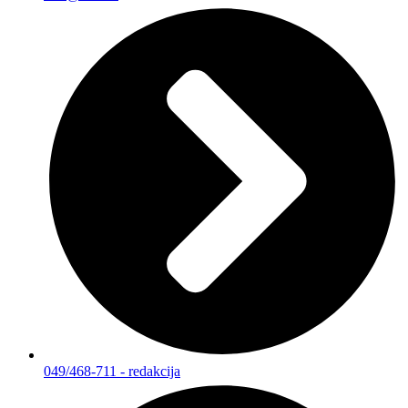
049/468-711 - redakcija