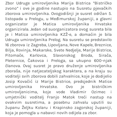
Zbor Udruge umirovljenika Marija Bistrica ”Bistričko
zvono” i ove je godine nastupio na Susretu pjevačkih
zborova umirovljenika. Ovogodišnji je susret održan 5.
listopada u Prelogu, u Međimurskoj županiji, a glavni
organizator je Matica umirovljenika Hrvatske
organizirala. Jedan od suorganizatora ovog susreta bila
je i Matica umirovljenika KZŽ-e, a domaćin je bila
Udruga umirovljenika Prelog. Na susretu se predstavilo
16 zborova iz Zagreba, Lipovljana, Nove Kapele, Breznice,
Bilja, Rovinja, Makarske, Svete Nedjelje, Marije Bistrice,
Pitomače, Karlovca, Slavonskog Broda, Sirača,
Pleternice, Čakovca i Preloga, sa ukupno 600-njak
članova. Ovaj susret je pravo druženje umirovljenika
zboraša, nije natjecateljskog karaktera, a na kraju su
voditelji svih zborova dobili zahvalnice, koje je dodijelio
Josip Kovačić iz Marije Bistrice, predsjednik Matice
umirovljenika Hrvatske. Ovo je bistričkim
umirovljenicima, koje vode Vladimir Ozimec i
umjetnički voditelj Franjo Matok treći nastup na
ovakvim susretima, a posebnu zahvalu uputili su
županu Željku Kolaru i Krapinsko zagorskoj županiji,
koja je pomogla u nabavci novih odijela za zbor.