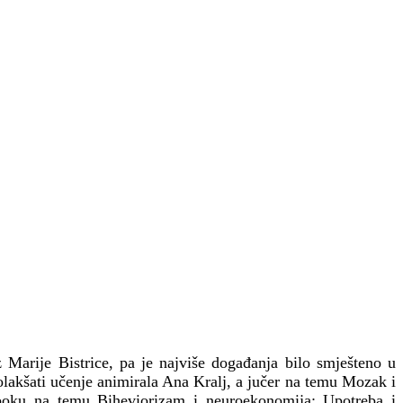
 Marije Bistrice, pa je najviše događanja bilo smješteno u
olakšati učenje animirala Ana Kralj, a jučer na temu Mozak i
aboku na temu Biheviorizam i neuroekonomija: Upotreba i