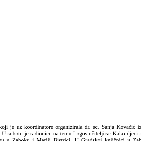
ji je uz koordinatore organizirala dr. sc. Sanja Kovačić iz
. U subotu je radionicu na temu Logos učiteljica: Kako djeci 
 su u Zaboku i Mariji Bistrici. U Gradskoj knjižnici u Z