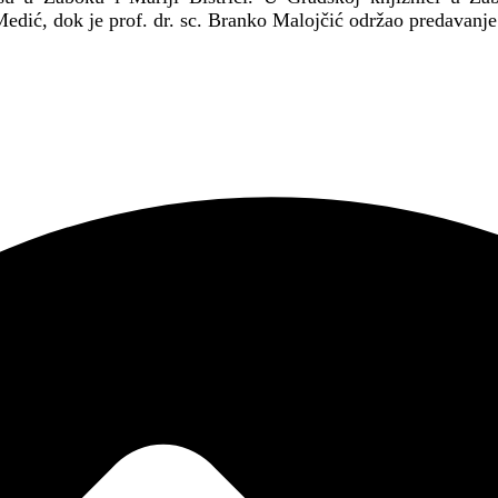
Medić, dok je prof. dr. sc. Branko Malojčić održao predavanj