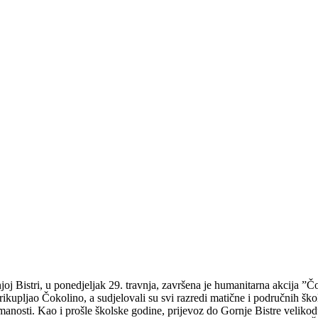
oj Bistri, u ponedjeljak 29. travnja, završena je humanitarna akcija ”Č
prikupljao Čokolino, a sudjelovali su svi razredi matične i područnih ško
umanosti. Kao i prošle školske godine, prijevoz do Gornje Bistre veli