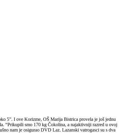
oko 5”. I ove Korizme, OŠ Marija Bistrica provela je još jednu
la. “Prikupili smo 170 kg Čokolina, a najaktivniji razred u ovoj
kodušno nam je osigurao DVD Laz. Lazanski vatrogasci su s dva