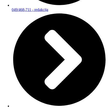
049/468-711 - redakcija