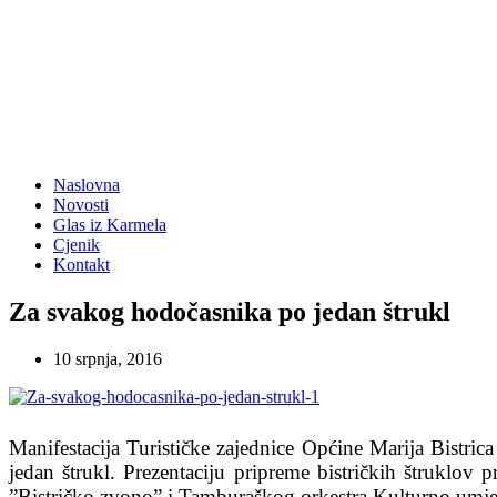
Naslovna
Novosti
Glas iz Karmela
Cjenik
Kontakt
Za svakog hodočasnika po jedan štrukl
10 srpnja, 2016
Manifestacija Turističke zajednice Općine Marija Bistri
jedan štrukl. Prezentaciju pripreme bistričkih štruklov
”Bistričko zvono” i Tamburaškog orkestra Kulturno umjetn