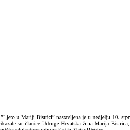
ca ”Ljeto u Mariji Bistrici” nastavljena je u nedjelju 10
 prikazale su članice Udruge Hrvatska žena Marija Bistric
ičke edukativne udruge Kaj iz Zlatar Bistrice.