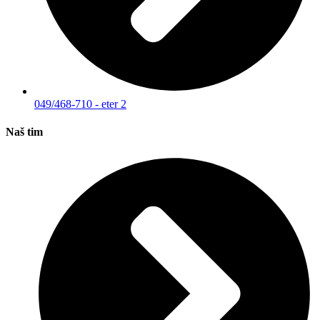
049/468-710 - eter 2
Naš tim