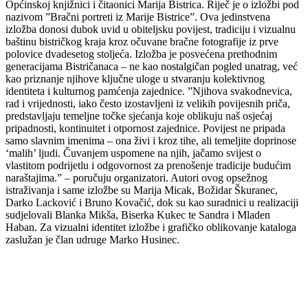
Općinskoj knjižnici i čitaonici Marija Bistrica. Riječ je o izložbi pod
nazivom ”Bračni portreti iz Marije Bistrice”. Ova jedinstvena
izložba donosi dubok uvid u obiteljsku povijest, tradiciju i vizualnu
baštinu bistričkog kraja kroz očuvane bračne fotografije iz prve
polovice dvadesetog stoljeća. Izložba je posvećena prethodnim
generacijama Bistričanaca – ne kao nostalgičan pogled unatrag, već
kao priznanje njihove ključne uloge u stvaranju kolektivnog
identiteta i kulturnog pamćenja zajednice. ”Njihova svakodnevica,
rad i vrijednosti, iako često izostavljeni iz velikih povijesnih priča,
predstavljaju temeljne točke sjećanja koje oblikuju naš osjećaj
pripadnosti, kontinuitet i otpornost zajednice. Povijest ne pripada
samo slavnim imenima – ona živi i kroz tihe, ali temeljite doprinose
‘malih’ ljudi. Čuvanjem uspomene na njih, jačamo svijest o
vlastitom podrijetlu i odgovornost za prenošenje tradicije budućim
naraštajima.” – poručuju organizatori. Autori ovog opsežnog
istraživanja i same izložbe su Marija Micak, Božidar Škuranec,
Darko Lacković i Bruno Kovačić, dok su kao suradnici u realizaciji
sudjelovali Blanka Mikša, Biserka Kukec te Sandra i Mladen
Haban. Za vizualni identitet izložbe i grafičko oblikovanje kataloga
zaslužan je član udruge Marko Husinec.