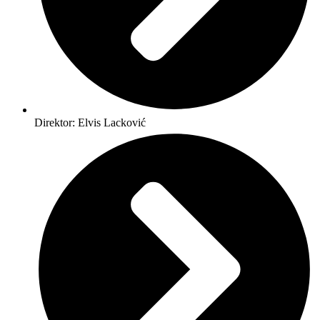
Direktor: Elvis Lacković