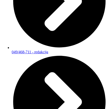
049/468-711 - redakcija