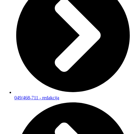
049/468-711 - redakcija