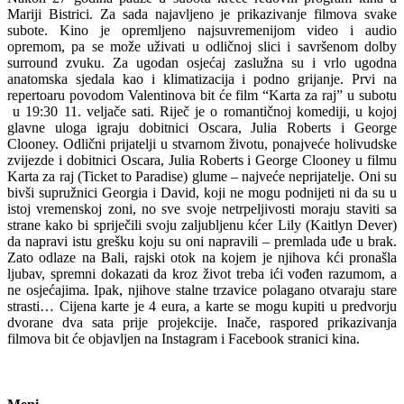
Mariji Bistrici. Za sada najavljeno je prikazivanje filmova svake
subote. Kino je opremljeno najsuvremenijom video i audio
opremom, pa se može uživati u odličnoj slici i savršenom dolby
surround zvuku. Za ugodan osjećaj zaslužna su i vrlo ugodna
anatomska sjedala kao i klimatizacija i podno grijanje. Prvi na
repertoaru povodom Valentinova bit će film “Karta za raj” u subotu
u 19:30 11. veljače sati. Riječ je o romantičnoj komediji, u kojoj
glavne uloga igraju dobitnici Oscara, Julia Roberts i George
Clooney. Odlični prijatelji u stvarnom životu, ponajveće holivudske
zvijezde i dobitnici Oscara, Julia Roberts i George Clooney u filmu
Karta za raj (Ticket to Paradise) glume – najveće neprijatelje. Oni su
bivši supružnici Georgia i David, koji ne mogu podnijeti ni da su u
istoj vremenskoj zoni, no sve svoje netrpeljivosti moraju staviti sa
strane kako bi spriječili svoju zaljubljenu kćer Lily (Kaitlyn Dever)
da napravi istu grešku koju su oni napravili – premlada uđe u brak.
Zato odlaze na Bali, rajski otok na kojem je njihova kći pronašla
ljubav, spremni dokazati da kroz život treba ići vođen razumom, a
ne osjećajima. Ipak, njihove stalne trzavice polagano otvaraju stare
strasti… Cijena karte je 4 eura, a karte se mogu kupiti u predvorju
dvorane dva sata prije projekcije. Inače, raspored prikazivanja
filmova bit će objavljen na Instagram i Facebook stranici kina.