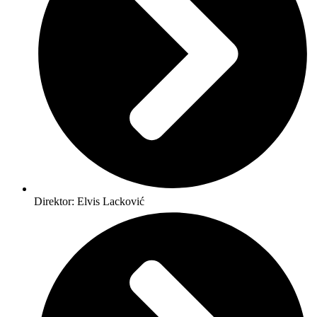
Direktor: Elvis Lacković