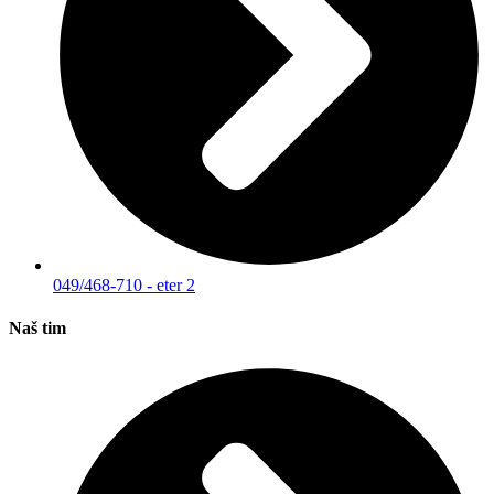
049/468-710 - eter 2
Naš tim