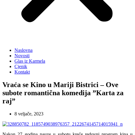
Naslovna
Novosti
Glas iz Karmela
Cjenik
Kontakt
Vraća se Kino u Mariji Bistrici – Ove
subote romantična komedija ”Karta za
raj”
8 veljače, 2023
Nakon 27 godina pauze u subotu kreće redovni program kina u