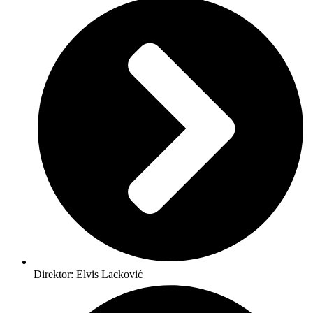
Direktor: Elvis Lacković