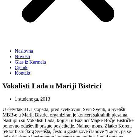
Naslovna
Novosti
Glas iz Karmela
Cjenik
Kontakt
Vokalisti Lada u Mariji Bistrici
1 studenoga, 2013
U četvrtak 31. listopada, pred svetkovinu Svih Svetih, u Svetištu
MBB-e u Mariji Bistrici organiziran je koncert sakralnih pjesama.
Nastupili su Vokalisti Lada, koji su u Bazilici Majke Božje Bistričke
ponovno oduševili prisute posjetitelje. Naime, mons. Zlatko Koren,
rektor bistričkog Svetišta, često u goste zove članove ''Lada'', pa se
još prisjećamo korizmenog koncerta ove godine. I ovaj puta na