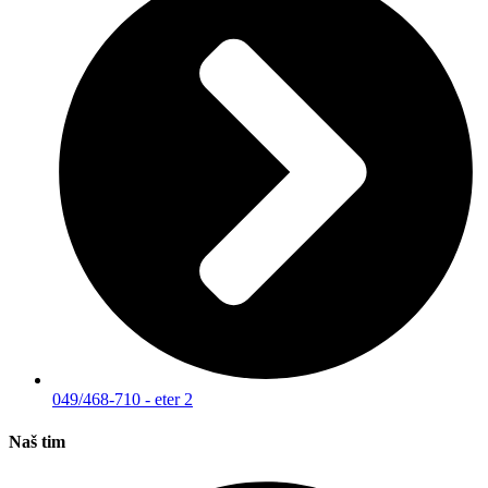
049/468-710 - eter 2
Naš tim