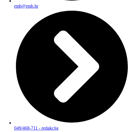
rmb@rmb.hr
049/468-711 - redakcija