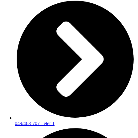
049/468-707 - eter 1