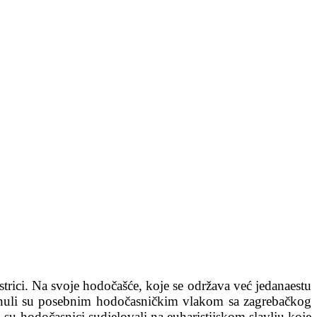
trici. Na svoje hodočašće, koje se održava već jedanaestu
enuli su posebnim hodočasničkim vlakom sa zagrebačkog
 su hodočasnici sudjelovali na euharistijskom slavlju koje