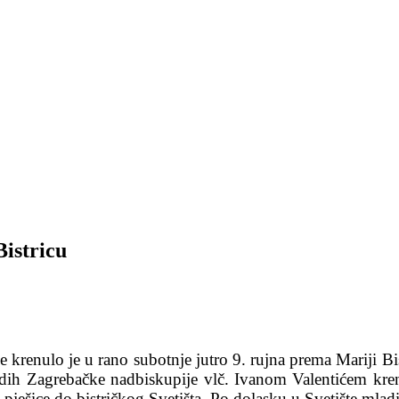
Bistricu
krenulo je u rano subotnje jutro 9. rujna prema Mariji Bis
adih Zagrebačke nadbiskupije vlč. Ivanom Valentićem kr
ješice do bistričkog Svetišta. Po dolasku u Svetište mladi