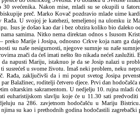
ko 30 svećenika. Nakon mise, mladi su se okupili u šator
dbiskupije preč. Marko Kovač pozdravio mlade uime kardin
 Rađa. U svojoj je katehezi, temeljenoj na ulomku iz Mat
pu. Isus je došao kao dar i bez obzira koliko bio daleko od
 o nama samima. Nitko nema direktan odnos s Isusom Krist
 preko Marije i Josipa, odnosno Crkve koja nam ga daje. 
nosti su naše nesigurnosti, njegove sumnje su naše sumnj
rovima znači da ćeš imati nešto što nikada nećeš zaslužiti. B
da napusti Mariju, istaknuo je da se Josip nalazi u probl
i ti susrećeš u svome životu. Imaš neki problem, neku nepr
vlč. Rađa, zaključivši da i mi poput svetog Josipa prven
i par Balažinec, roditelji četvero djece. Prvi dan hodočašć
etim oltarskim sakramentom. U nedjelju 10. rujna mladi ć
ti euharistijskom slavlju koje će u 11.30 sati predvodit
eluju na 286. zavjetnom hodočašću u Mariju Bistricu. O
. S njima su kao i prethodnih godina hodočastili zagrebač