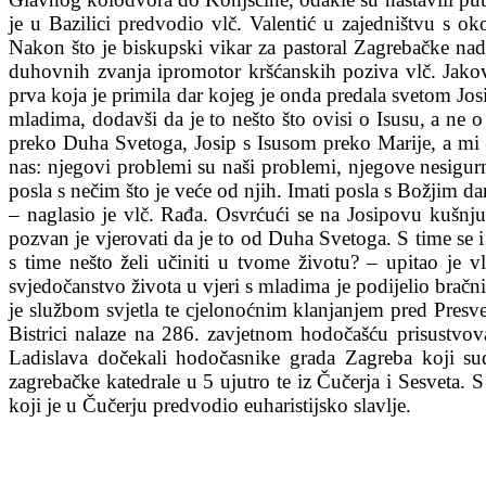
je u Bazilici predvodio vlč. Valentić u zajedništvu s o
Nakon što je biskupski vikar za pastoral Zagrebačke na
duhovnih zvanja ipromotor kršćanskih poziva vlč. Jakov
prva koja je primila dar kojeg je onda predala svetom Josi
mladima, dodavši da je to nešto što ovisi o Isusu, a ne
preko Duha Svetoga, Josip s Isusom preko Marije, a mi –
nas: njegovi problemi su naši problemi, njegove nesigur
posla s nečim što je veće od njih. Imati posla s Božjim da
– naglasio je vlč. Rađa. Osvrćući se na Josipovu kušnju 
pozvan je vjerovati da je to od Duha Svetoga. S time se 
s time nešto želi učiniti u tvome životu? – upitao je 
svjedočanstvo života u vjeri s mladima je podijelio bračn
je službom svjetla te cjelonoćnim klanjanjem pred Presv
Bistrici nalaze na 286. zavjetnom hodočašću prisustvova
Ladislava dočekali hodočasnike grada Zagreba koji sudj
zagrebačke katedrale u 5 ujutro te iz Čučerja i Sesveta
koji je u Čučerju predvodio euharistijsko slavlje.