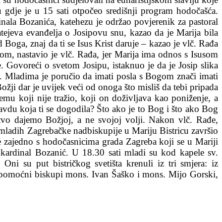
u gdje je u 15 sati otpočeo središnji program hodočašća.
ala Bozanića, katehezu je održao povjerenik za pastoral
ejeva evanđelja o Josipovu snu, kazao da je Marija bila
 Boga, znaj da ti se Isus Krist daruje – kazao je vlč. Rađa
om, nastavio je vlč. Rađa, jer Marija ima odnos s Isusom
Govoreći o svetom Josipu, istaknuo je da je Josip slika
e. Mladima je poručio da imati posla s Bogom znači imati
ožji dar je uvijek veći od onoga što misliš da tebi pripada
emu koji nije tražio, koji on doživljava kao poniženje, a
avdu koja ti se dogodila? Što ako je to Bog i što ako Bog
stvo dajemo Božjoj, a ne svojoj volji. Nakon vlč. Rađe,
a mladih Zagrebačke nadbiskupije u Mariju Bistricu završio
e zajedno s hodočasnicima grada Zagreba koji se u Mariji
i kardinal Bozanić. U 18.30 sati mladi su kod kapele sv.
ni su put bistričkog svetišta krenuli iz tri smjera: iz
ki pomoćni biskupi mons. Ivan Šaško i mons. Mijo Gorski,