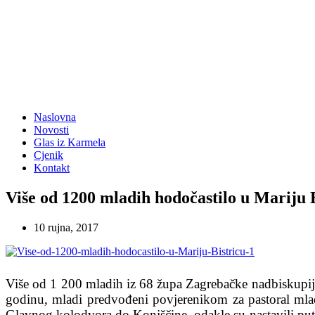
Naslovna
Novosti
Glas iz Karmela
Cjenik
Kontakt
Više od 1200 mladih hodočastilo u Mariju 
10 rujna, 2017
Više od 1 200 mladih iz 68 župa Zagrebačke nadbiskupije 
godinu, mladi predvođeni povjerenikom za pastoral ml
Glavnog kolodvora do Konjščine, odakle su nastavili put p