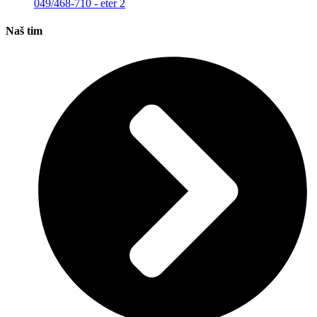
049/468-710 - eter 2
Naš tim