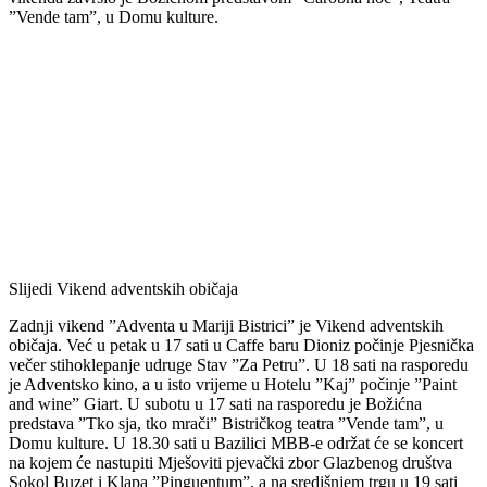
”Vende tam”, u Domu kulture.
Slijedi Vikend adventskih običaja
Zadnji vikend ”Adventa u Mariji Bistrici” je Vikend adventskih
običaja. Već u petak u 17 sati u Caffe baru Dioniz počinje Pjesnička
večer stihoklepanje udruge Stav ”Za Petru”. U 18 sati na rasporedu
je Adventsko kino, a u isto vrijeme u Hotelu ”Kaj” počinje ”Paint
and wine” Giart. U subotu u 17 sati na rasporedu je Božićna
predstava ”Tko sja, tko mrači” Bistričkog teatra ”Vende tam”, u
Domu kulture. U 18.30 sati u Bazilici MBB-e održat će se koncert
na kojem će nastupiti Mješoviti pjevački zbor Glazbenog društva
Sokol Buzet i Klapa ”Pinguentum”, a na središnjem trgu u 19 sati