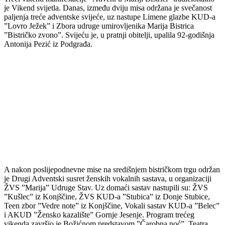
je Vikend svijetla. Danas, između dviju misa održana je svečanost
paljenja treće adventske svijeće, uz nastupe Limene glazbe KUD-a
”Lovro Ježek” i Zbora udruge umirovljenika Marija Bistrica
”Bistričko zvono”. Svijeću je, u pratnji obitelji, upalila 92-godišnja
Antonija Pezić iz Podgrađa.
A nakon poslijepodnevne mise na središnjem bistričkom trgu održan
je Drugi Adventski susret ženskih vokalnih sastava, u organizaciji
ŽVS ”Marija” Udruge Stav. Uz domaći sastav nastupili su: ŽVS
”Kušlec” iz Konjščine, ŽVS KUD-a ”Stubica” iz Donje Stubice,
Teen zbor ”Vedre note” iz Konjščine, Vokali sastav KUD-a ”Belec”
i AKUD ”Žensko kazalište” Gornje Jesenje. Program trećeg
vikenda završio je Božićnom predstavom ”Čarobna noć”, Teatra