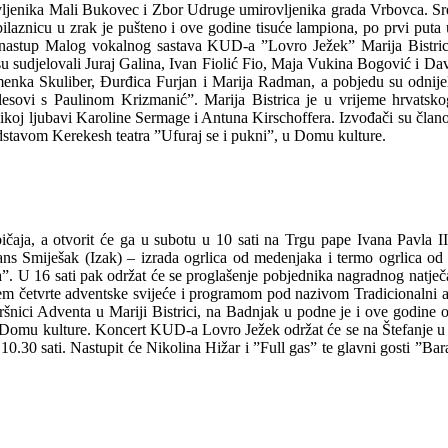
ljenika Mali Bukovec i Zbor Udruge umirovljenika grada Vrbovca. Sredi
obilaznicu u zrak je pušteno i ove godine tisuće lampiona, po prvi puta
, uz nastup Malog vokalnog sastava KUD-a ”Lovro Ježek” Marija Bist
 su sudjelovali Juraj Galina, Ivan Fiolić Fio, Maja Vukina Bogović i 
enka Skuliber, Đurđica Furjan i Marija Radman, a pobjedu su odnije
lesovi s Paulinom Krizmanić”. Marija Bistrica je u vrijeme hrvatsko
velikoj ljubavi Karoline Sermage i Antuna Kirschoffera. Izvođači su čla
edstavom Kerekesh teatra ”Ufuraj se i pukni”, u Domu kulture.
ičaja, a otvorit će ga u subotu u 10 sati na Trgu pape Ivana Pavla II
ns Smiješak (Izak) – izrada ogrlica od medenjaka i termo ogrlica od ko
a”. U 16 sati pak održat će se proglašenje pobjednika nagradnog natječ
jem četvrte adventske svijeće i programom pod nazivom Tradicionalni ad
šnici Adventa u Mariji Bistrici, na Badnjak u podne je i ove godine or
u Domu kulture. Koncert KUD-a Lovro Ježek održat će se na Štefanje u 
.30 sati. Nastupit će Nikolina Hižar i ”Full gas” te glavni gosti ”Bara