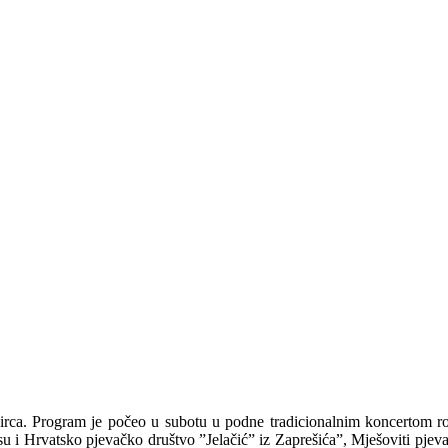
gvirca. Program je počeo u subotu u podne tradicionalnim koncertom 
u i Hrvatsko pjevačko društvo ”Jelačić” iz Zaprešića”, Mješoviti pjevač