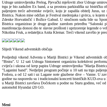
Udruge umirovljenika Prelog, Pjevački mješoviti zbor Udruge umirov
trgu je bio zadužen Ex band, a sa prostora parkirališta uz bistričku 
paljenjem treće adventske svijeće, koju je zapalila obitelj Juras
Bistrica. Nakon mise održan je Festival medenjaka i gvirca, u kojem
Zdenke Horvatinčić i Božice Gabud. U stručnom sudu bile su Spom
Bistrica organizirao je druge godine zaredom priredbu “Salonski p
manifestacija donosi dio te slavne prošlosti i uprizorenje legende o 
Nikolina Fruk, a redateljica Anita Klemar. Treći vikend završio je pr
Slijedi Vikend adventskih običaja
Posljednji vikend Adventa u Mariji Bistrici je Vikend adventskih ob
“Bistra”. U 12 sati Udruga Sintoment organizira kolektivni performa
cvijeća i ukrasa od krep papira Udruge umirovljenika ”Marija Bistric
”Laganini band”. Nedjeljni program počinje u 10 sati na trgu paljen
Fodora, a od 12 sati i uz Lagane note glazbene dive – Vanne. U zavr
godine na rasporedu su i tradicionalni koncerti bistričkih KUD-ova 
u Mariji Bistrici završava Dočekom u podne na Staru godinu, već od 10
automobil Hyundai i20 GO.
Meni