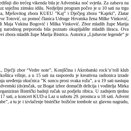
šnji dio trećeg vikenda bila je Adventska noć svjetla. Za zabavu na
 uz snježnu zimsku idilu. Nedjeljni program počeo je u 10 sati na trgu
rica, Mješovitog zbora KUEU ”Kaj” i Dječjeg zbora “Kajeki”, Zlatar
Davor Totović, uz pomoć članica Udruge Hrvatska žena Milke Vinković,
li Maja Vukina Bogović i Milka Vinković. Zbor mladih župe Marija
g narodnog preporoda bila poznato okupljalište mladih iliraca. Ova
novi zbora mladih župe Marija Bistrica. Autorica „Ljubavne legende“ je
., Dječji zbor “Vedre note”, Konjščina i Akrobatski rock’n’roll klub
štica višnje, a u 15 sati na rasporedu je kreativna radionica izrade
aja uređenja okućnica ”K suncu prosi svaka roža”, a u 19 sati nastupa
ventski (do)ručak, uz Bogat izbor domaćih delicija i voditelja Mirka
ganiziran Bistrički badnji ručak uz podjelu ribica. U zadnjem tjednu
17 sati, a koncert KUD-a Laz u subotu 29. prosinca u 18 sati. Advent
be”, a tu je i izvlačenje bistričke božićne tombole uz glavnu nagradu,