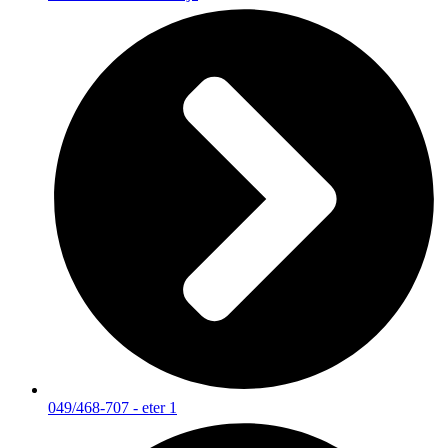
049/468-707 - eter 1