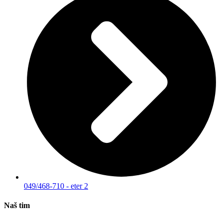
049/468-710 - eter 2
Naš tim