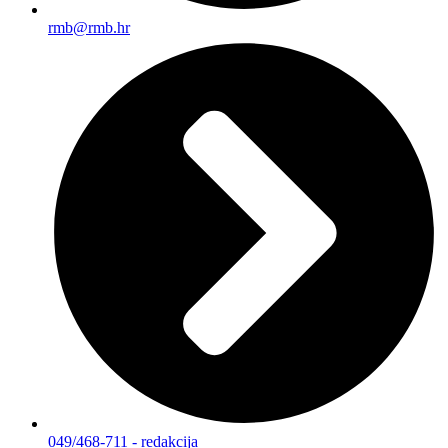
rmb@rmb.hr
049/468-711 - redakcija