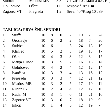
Stubica
Mladost MB
3:3
Glavač 10′, Matuša 62′, Ha
Golubovec
Oštrc
1:0
Josipović 78′
11m
Zagorec VT
Pregrada
1:2
Sever 40’/Krog 10′, 39′
TABLICA: PRVA ŽNL SENIORI
1
Straža
10
8
0
2
19
7
24
2
Oroslavje
10
6
2
2
18
7
20
3
Stubica
10
6
1
3
24
18
19
4
Klanjec
10
5
2
3
19
18
17
5
Oštrc
10
4
3
3
12
8
15
6
Matija Gubec
10
3
5
2
16
13
14
7
Golubovec
10
4
2
4
12
12
14
8
Ivančica
10
3
3
4
13
16
12
9
Pregrada
10
3
3
4
12
21
12
10
Mladost MB
10
3
2
5
17
19
11
11
Rudar DZ
10
2
4
4
12
17
10
12
Rudar M
10
3
1
6
11
21
10
13
Zagorec VT
10
3
0
7
18
19
9
14
Inkop
10
1
4
5
12
19
7