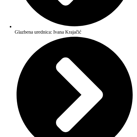
Glazbena urednica: Ivana Krajačić