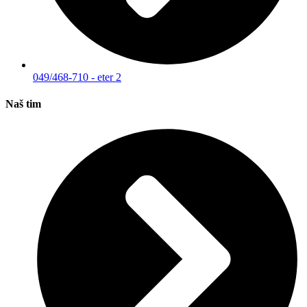
049/468-710 - eter 2
Naš tim