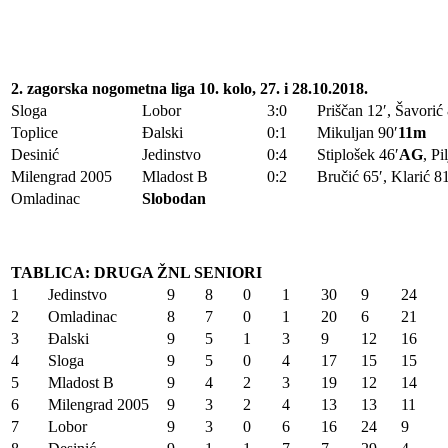
2. zagorska nogometna liga 10. kolo, 27. i 28.10.2018.
Sloga
Lobor
3:0
Priščan 12′, Šavorić
Toplice
Đalski
0:1
Mikuljan 90′
11m
Desinić
Jedinstvo
0:4
Stiplošek 46′
AG
, Pi
Milengrad 2005
Mladost B
0:2
Bručić 65′, Klarić 81
Omladinac
Slobodan
TABLICA: DRUGA ŽNL SENIORI
1
Jedinstvo
9
8
0
1
30
9
24
2
Omladinac
8
7
0
1
20
6
21
3
Đalski
9
5
1
3
9
12
16
4
Sloga
9
5
0
4
17
15
15
5
Mladost B
9
4
2
3
19
12
14
6
Milengrad 2005
9
3
2
4
13
13
11
7
Lobor
9
3
0
6
16
24
9