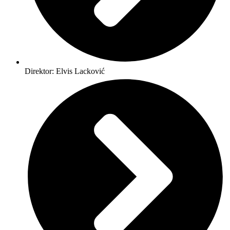
Direktor: Elvis Lacković