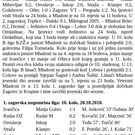
Mihovljan 0:2, Oroslavje – Inkop 2:0, Straža – Klanjec 0:2,
Golubovec – Oštrc 1:0 i Zagorec VT – Pregrada 1:2. Na ljestvici
vodi Straža sa 24 boda, a Mladost je na 10. mjestu sa 11 bodova. U
2. zagorskoj Toplice – Đalski 0:1, Milengrad 2005. – Mladost Belec
0:2, Desinić – Jedinstvo 0:4 i Sloga – Lobor 3:0 dok je slobodan bio
Omladinac. Na ljestvici vodi Jedinstvo sa 24 boda, ispred
Omladinac, koji ima 3 boda manje ali i utakmicu manje. U 10. kolu
B lige KZŽ-e juniori Mladosti su dočekali Stubicu i pobijedili 2:0,
golovima Filipa Tomurada. Kolo prije kraja i uz još jednu zaostalu
utakmicu juniori Mladosti su na 4. mjestu sa 18 bodova, jedan manje
od Ivančice i tri manje od Oštrca kod kojeg gostuju u 11. kolu.
Pioniri ova dva kluba svoju utakmicu odigrat će 10. studenog. U 13.
kolu lige B limači Mladosti su gostovali kod Lobora i pobijedili 2:1.
Golove su postigli Stjepan Šagud i Andria Šuštić. Limači Mladosti
jesenski dio sezone završili su na 5. mjestu sa 23 boda. Veterani
Mladosti će u 13. kolu 1. zagorske lige u ponedjeljak dočekati
Zagorec iz Krapine i time završiti jesenski dio sezone.
1. zagorska nogometna liga: 10. kolo, 28.10.2018.
Ivančica
Matija Gubec
1:1
M. Jurković 33’/Suhina 30′
Rudar DZ
Rudar M
0:2
Kovačić 24′, Majcenić 56′
Oroslavje
Inkop
2:0
Tuđa 57′, Turčić 86′
Straža
Klanjec
0:2
F. Petrišić 26′, J. Kolar 71′