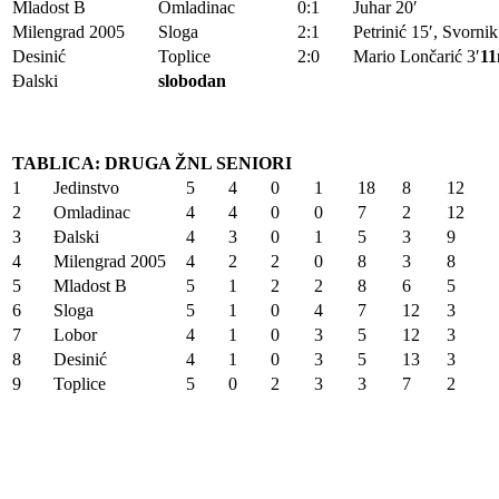
Mladost B
Omladinac
0:1
Juhar 20′
Milengrad 2005
Sloga
2:1
Petrinić 15′, Svorni
Desinić
Toplice
2:0
Mario Lončarić 3′
1
Đalski
slobodan
TABLICA: DRUGA ŽNL SENIORI
1
Jedinstvo
5
4
0
1
18
8
12
2
Omladinac
4
4
0
0
7
2
12
3
Đalski
4
3
0
1
5
3
9
4
Milengrad 2005
4
2
2
0
8
3
8
5
Mladost B
5
1
2
2
8
6
5
6
Sloga
5
1
0
4
7
12
3
7
Lobor
4
1
0
3
5
12
3
8
Desinić
4
1
0
3
5
13
3
9
Toplice
5
0
2
3
3
7
2