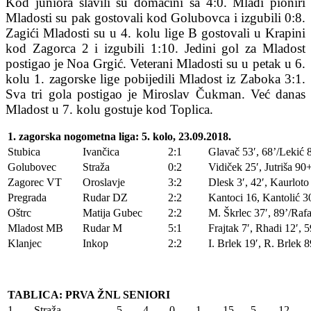
Kod juniora slavili su domaćini sa 4:0. Mlađi pioniri
Mladosti su pak gostovali kod Golubovca i izgubili 0:8.
Zagići Mladosti su u 4. kolu lige B gostovali u Krapini
kod Zagorca 2 i izgubili 1:10. Jedini gol za Mladost
postigao je Noa Grgić. Veterani Mladosti su u petak u 6.
kolu 1. zagorske lige pobijedili Mladost iz Zaboka 3:1.
Sva tri gola postigao je Miroslav Čukman. Već danas
Mladost u 7. kolu gostuje kod Toplica.
1. zagorska nogometna liga: 5. kolo, 23.09.2018.
Stubica
Ivančica
2:1
Glavač 53′, 68’/Lekić 
Golubovec
Straža
0:2
Vidiček 25′, Jutriša 90
Zagorec VT
Oroslavje
3:2
Dlesk 3′, 42′, Kaurloto
Pregrada
Rudar DZ
2:2
Kantoci 16, Kantolić 30
Oštrc
Matija Gubec
2:2
M. Škrlec 37′, 89’/Raf
Mladost MB
Rudar M
5:1
Frajtak 7′, Rhadi 12′,
Klanjec
Inkop
2:2
I. Brlek 19′, R. Brlek 
TABLICA: PRVA ŽNL SENIORI
1
Straža
5
4
0
1
15
5
12