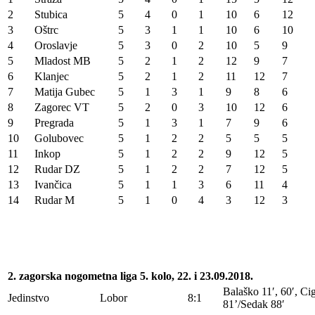
2
Stubica
5
4
0
1
10
6
12
3
Oštrc
5
3
1
1
10
6
10
4
Oroslavje
5
3
0
2
10
5
9
5
Mladost MB
5
2
1
2
12
9
7
6
Klanjec
5
2
1
2
11
12
7
7
Matija Gubec
5
1
3
1
9
8
6
8
Zagorec VT
5
2
0
3
10
12
6
9
Pregrada
5
1
3
1
7
9
6
10
Golubovec
5
1
2
2
5
5
5
11
Inkop
5
1
2
2
9
12
5
12
Rudar DZ
5
1
2
2
7
12
5
13
Ivančica
5
1
1
3
6
11
4
14
Rudar M
5
1
0
4
3
12
3
2. zagorska nogometna liga 5. kolo, 22. i 23.09.2018.
Balaško 11′, 60′, Cig
Jedinstvo
Lobor
8:1
81’/Sedak 88′