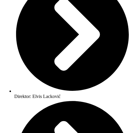
Direktor: Elvis Lacković