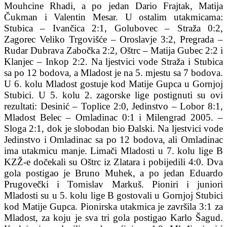
Mouhcine Rhadi, a po jedan Dario Frajtak, Matija
Čukman i Valentin Mesar. U ostalim utakmicama:
Stubica – Ivančica 2:1, Golubovec – Straža 0:2,
Zagorec Veliko Trgovišće – Oroslavje 3:2, Pregrada –
Rudar Dubrava Zabočka 2:2, Oštrc – Matija Gubec 2:2 i
Klanjec – Inkop 2:2. Na ljestvici vode Straža i Stubica
sa po 12 bodova, a Mladost je na 5. mjestu sa 7 bodova.
U 6. kolu Mladost gostuje kod Matije Gupca u Gornjoj
Stubici. U 5. kolu 2. zagorske lige postignuti su ovi
rezultati: Desinić – Toplice 2:0, Jedinstvo – Lobor 8:1,
Mladost Belec – Omladinac 0:1 i Milengrad 2005. –
Sloga 2:1, dok je slobodan bio Đalski. Na ljestvici vode
Jedinstvo i Omladinac sa po 12 bodova, ali Omladinac
ima utakmicu manje. Limači Mladosti u 7. kolu lige B
KZŽ-e dočekali su Oštrc iz Zlatara i pobijedili 4:0. Dva
gola postigao je Bruno Muhek, a po jedan Eduardo
Prugovečki i Tomislav Markuš. Pioniri i juniori
Mladosti su u 5. kolu lige B gostovali u Gornjoj Stubici
kod Matije Gupca. Pionirska utakmica je završila 3:1 za
Mladost, za koju je sva tri gola postigao Karlo Šagud.