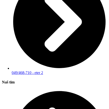
049/468-710 - eter 2
Naš tim