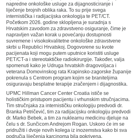
napredne onkološke usluge za dijagnosticiranje i
liječenje brojnih oblika raka. To su prije svega
internistička i radijacijska onkologija te PET/CT.
Početkom 2026. godine sklopljena je suradnja s
Hrvatskim zavodom za zdravstveno osiguranje, čime je
napravljen važan korak u povećanju dostupnosti
suvremene i visokokvalitetne onkološke zdravstvene
skrbi u Republici Hrvatskoj. Dogovorene su kvote
pacijenata koji mogu putem uputnice koristiti usluge
PET/CT-a i stereotaktičke radiokirurgije. Također, valja
spomenuti kako je Udruga hrvatskih dragovoljaca i
veterana Domovinskog rata Krapinsko-zagorske županije
pokrenula s Centrom program kojim se braniteljima
osiguravaju besplatne terapije zračenjem i dijagnostika.
UPMC Hillman Cancer Center Croatia ističe se
holističkim pristupom pacijentu i vrhunskim stručnjacima.
Tim stručnjaka za internističku onkologiju predvodi dr.
Branka Petričević, tim za radijacijsku onkologiju predvodi
dr. Marko Bebek, a tim za nuklearnu medicinu djeluje na
čelu s dr. Sunčicom Andrejom Rogan. Uskoro će im se
pridružiti i dvoje novih kolega iz inozemstva kako bi sva
područja liječenja karcinoma bila pokrivena.