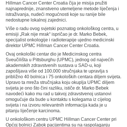
Hillman Cancer Center Croatia
čija je misija pružiti
najnaprednije, znanstveno utemeljene metode liječenja i
istraživanja, nudeći mogućnosti koje su ranije bile
nedostupne lokalnoj zajednici.
Više o radu ovog svjetski poznatog onkološkog centra, u
emisiji „Rak nije mrak“ ispričao je dr. Marko Bebek,
specijalist onkologije i radioterapije ujedno medicinski
direktor UPMC Hillman Cancer Center Croatia.
Ovaj onkološki centar dio je Medicinskog centra
Sveučilišta u Pittsburghu (UPMC), jednog od najvećih
akademskih zdravstvenih sustava u SAD-u, koji
zapošljava više od 100.000 stručnjaka te upravlja s
približno 40 bolnica i 75 onkoloških centara diljem svijeta.
Upravo ta mreža stručnjaka koju okuplja UPMC diljem
svijeta je ono što čini razliku, ističe dr. Marko Bebek
navodeći kako mu rad u takvoj zdravstvenoj ustanovi
omogućuje da bude u kontaktu s kolegama iz cijelog
svijeta i na izvoru relevantnih informacija kada je u
pitanju liječenje karcinoma.
U onkološkom centru UPMC Hillman Cancer Center pri
Općoj bolnici Zabok pacijentima su na raspolaganju