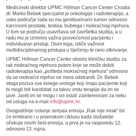
Medicinski direktor UPMC Hillman Cancer Center Croatia
dr. Marko Bebek specijalist je onkologije i radioterapije, a
usko područje rada su mu genitourinarni tumori odnosno
karcinomi prostate, testisa, bubrega i mokraćnog mjehura.
U tom se području usavršava od završetka studija, a u
radu mu je iznimno važna posvećenost pacijentu i
individualan pristup. Osim toga, ističe važnost
multidisciplinarnog pristupa u liječenju te rano otkrivanje.
UPMC Hillman Cancer Center otvorio kliničku studiju za
rak mokraćnog mjehura putem koje se može dobiti
radioterapija kao „pošteda mokraćnog mjehura“ odnosno
da se mokraćni mjehur ne mora odstraniti. Dr. Bebek
stoga poziva sve kolege urologe koji imaju pacijente koji
bi mogli biti kandidati za takvu vrstu terapije da im se
jave. Javiti im se mogu i svi ostali zainteresirani za neku
od usluga na e-mail
info@upmc.hr
.
Ovogodišnje izdanje serijala emisija „Rak nije mrak“ bit
će emitirano i u jesenskom ciklusu kada slušatelje
očekuje novih šest emisija, a prva je na rasporedu 12.
odnosno 13. rujna.