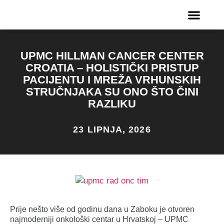
UPMC HILLMAN CANCER CENTER
CROATIA – HOLISTIČKI PRISTUP
PACIJENTU I MREŽA VRHUNSKIH
STRUČNJAKA SU ONO ŠTO ČINI
RAZLIKU
23 LIPNJA, 2026
Prije nešto više od godinu dana u Zaboku je otvoren
najmoderniji onkološki centar u Hrvatskoj
– UPMC