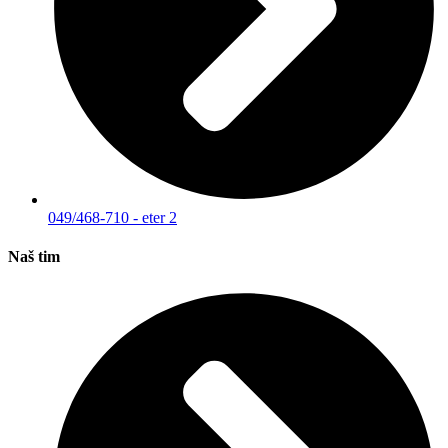
049/468-710 - eter 2
Naš tim