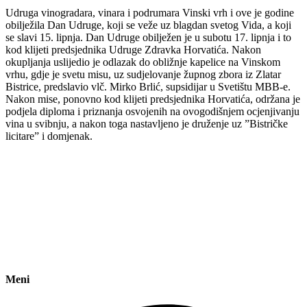
Udruga vinogradara, vinara i podrumara Vinski vrh i ove je godine
obilježila Dan Udruge, koji se veže uz blagdan svetog Vida, a koji
se slavi 15. lipnja. Dan Udruge obilježen je u subotu 17. lipnja i to
kod klijeti predsjednika Udruge Zdravka Horvatića. Nakon
okupljanja uslijedio je odlazak do obližnje kapelice na Vinskom
vrhu, gdje je svetu misu, uz sudjelovanje župnog zbora iz Zlatar
Bistrice, predslavio vlč. Mirko Brlić, supsidijar u Svetištu MBB-e.
Nakon mise, ponovno kod klijeti predsjednika Horvatića, održana je
podjela diploma i priznanja osvojenih na ovogodišnjem ocjenjivanju
vina u svibnju, a nakon toga nastavljeno je druženje uz ”Bistričke
licitare” i domjenak.
Meni