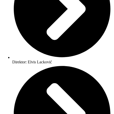
Direktor: Elvis Lacković