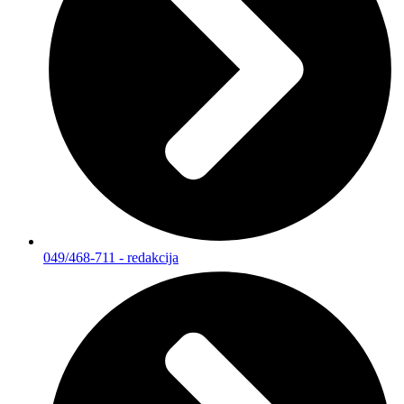
049/468-711 - redakcija