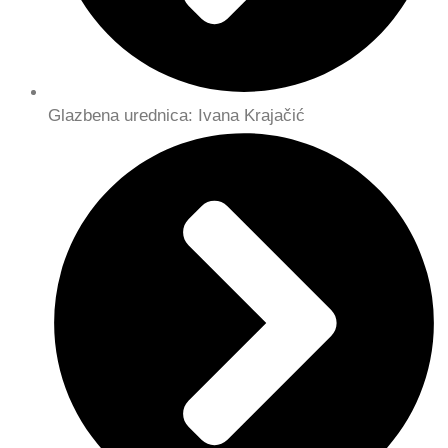
Glazbena urednica: Ivana Krajačić