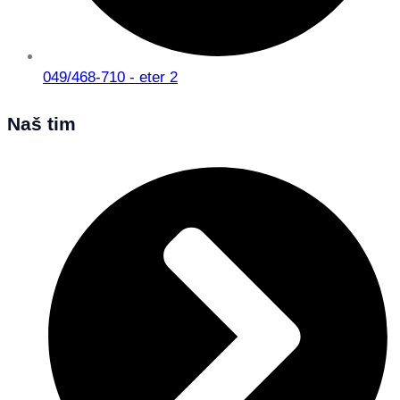
049/468-710 - eter 2
Naš tim