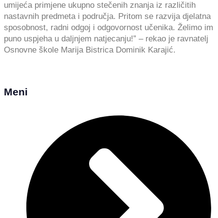
umijeća primjene ukupno stečenih znanja iz različitih
nastavnih predmeta i područja. Pritom se razvija djelatna
sposobnost, radni odgoj i odgovornost učenika. Želimo im
puno uspjeha u daljnjem natjecanju!” – rekao je ravnatelj
Osnovne škole Marija Bistrica Dominik Karajić.
Meni