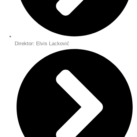
Direktor: Elvis Lacković