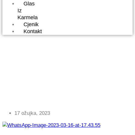
Glas
Iz
Karmela
Cjenik
Kontakt
UČENICE OŠ MARIJA
BISTRICA SJAJNE NA
ŽUPANIJSKOM
NATJECANJU IZ
TEHNIČKE KULTURE
17 ožujka, 2023