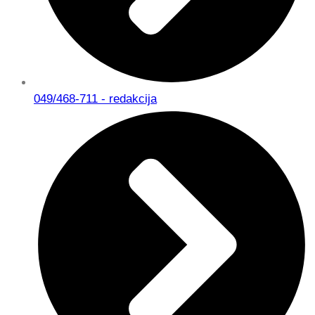
049/468-711 - redakcija