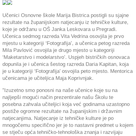
Učenici Osnovne škole Marija Bistrica postigli su sjajne
rezultate na županijskom natjecanju iz tehničke kulture,
koje je održanu u OŠ Janka Leskovara u Pregradi.
Učenica sedmog razreda Vita Vedrina osovjila je prvo
mjestu u kategoriji ‘Fotografija’, a učenica petog razreda
Mila Pavlović osvojila je drugo mjesto u kategoriji
‘Maketarstvo i modelarstvo’. Uspjeh bistričkih osnovaca
dopunila je i učenica šestog razreda Daria Kapitan, koja
je u kategoriji ‘Fotografija’ osvojila peto mjesto. Mentorica
učenicama je učiteljica Maja Koprivnjak.
”Izuzetno smo ponosni na naše učenice koje su na
najljepši mogući način prezentirale našu Školu te
posebna zahvala učiteljici koja već godinama uzastopno
postiže ogromne rezultate na županijskim i državnim
natjecanjima. Natjecanje iz tehničke kulture je po
mnogočemu specifično jer je to nastavni predmet u kojem
se stječu opća tehničko-tehnološka znanja i razvijaju