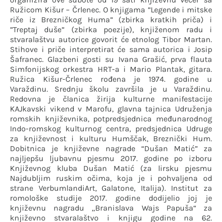
Ružicom Kišur – Črlenec. O knjigama ”Legende i mitske
riče iz Brezničkog Huma” (zbirka kratkih priča) i
”Treptaj duše” (zbirka poezije), knjiženom radu i
stvaralaštvu autorice govorit će etnolog Tibor Martan.
Stihove i priče interpretirat će sama autorica i Josip
Šafranec. Glazbeni gosti su Ivana Grašić, prva flauta
Simfonijskog orkestra HRT-a i Mario Plantak, gitara.
Ružica Kišur-Črlenec rođena je 1974. godine u
Varaždinu. Srednju školu završila je u Varaždinu.
Redovna je članica žirija kulturne manifestacije
KAJkavski vikend v Marofu, glavna tajnica Udruženja
romskih književnika, potpredsjednica međunarodnog
Indo-romskog kulturnog centra, predsjednica Udruge
za književnost i kulturu Humščak, Breznički Hum.
Dobitnica je književne nagrade “Dušan Matić” za
najljepšu ljubavnu pjesmu 2017. godine po izboru
Književnog kluba Dušan Matić (za lirsku pjesmu
Najdubljim ruskim očima, koja je i pohvaljena od
strane VerbumlandiArt, Galatone, Italija). Institut za
romološke studije 2017. godine dodijelio joj je
književnu nagradu „Branislava Wajs Papuša“ za
književno stvaralaštvo i knjigu godine na 62.