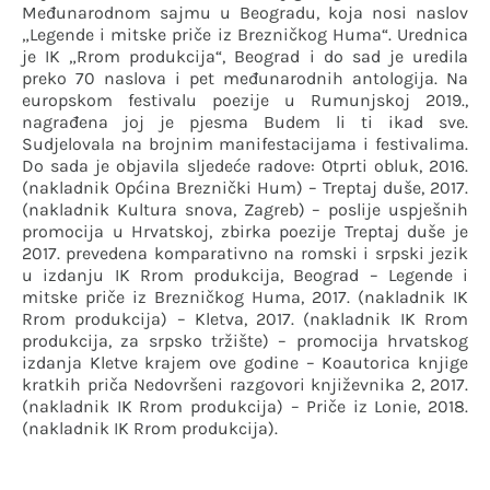
Međunarodnom sajmu u Beogradu, koja nosi naslov
„Legende i mitske priče iz Brezničkog Huma“. Urednica
je IK „Rrom produkcija“, Beograd i do sad je uredila
preko 70 naslova i pet međunarodnih antologija. Na
europskom festivalu poezije u Rumunjskoj 2019.,
nagrađena joj je pjesma Budem li ti ikad sve.
Sudjelovala na brojnim manifestacijama i festivalima.
Do sada je objavila sljedeće radove: Otprti obluk, 2016.
(nakladnik Općina Breznički Hum) – Treptaj duše, 2017.
(nakladnik Kultura snova, Zagreb) – poslije uspješnih
promocija u Hrvatskoj, zbirka poezije Treptaj duše je
2017. prevedena komparativno na romski i srpski jezik
u izdanju IK Rrom produkcija, Beograd – Legende i
mitske priče iz Brezničkog Huma, 2017. (nakladnik IK
Rrom produkcija) – Kletva, 2017. (nakladnik IK Rrom
produkcija, za srpsko tržište) – promocija hrvatskog
izdanja Kletve krajem ove godine – Koautorica knjige
kratkih priča Nedovršeni razgovori književnika 2, 2017.
(nakladnik IK Rrom produkcija) – Priče iz Lonie, 2018.
(nakladnik IK Rrom produkcija).