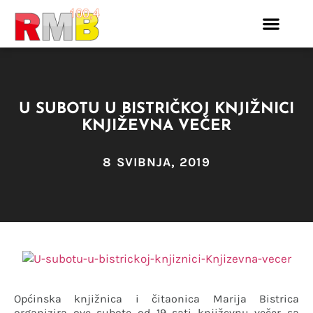
U SUBOTU U BISTRIČKOJ KNJIŽNICI
KNJIŽEVNA VEČER
8 SVIBNJA, 2019
Općinska knjižnica i čitaonica Marija Bistrica
organizira ove subote od 19 sati književnu večer sa