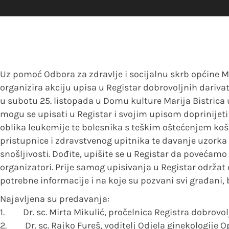
Uz pomoć Odbora za zdravlje i socijalnu skrb općine M
organizira akciju upisa u Registar dobrovoljnih darivat
u subotu 25. listopada u Domu kulture Marija Bistrica u
mogu se upisati u Registar i svojim upisom doprinijeti
oblika leukemije te bolesnika s teškim oštećenjem ko
pristupnice i zdravstvenog upitnika te davanje uzorka k
snošljivosti. Dođite, upišite se u Registar da povećam
organizatori. Prije samog upisivanja u Registar održat
potrebne informacije i na koje su pozvani svi građani, bez
Najavljena su predavanja:
1. Dr. sc. Mirta Mikulić, pročelnica Registra dobrovol
2. Dr. sc. Rajko Fureš, voditelj Odjela ginekologije 