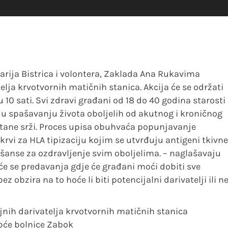
arija Bistrica i volontera, Zaklada Ana Rukavima
elja krvotvornih matičnih stanica. Akcija će se održati
 10 sati. Svi zdravi građani od 18 do 40 godina starosti
 u spašavanju života oboljelih od akutnog i kroničnog
štane srži. Proces upisa obuhvaća popunjavanje
rvi za HLA tipizaciju kojim se utvrđuju antigeni tkivne
o šanse za ozdravljenje svim oboljelima. – naglašavaju
 će se predavanja gdje će građani moći dobiti sve
 obzira na to hoće li biti potencijalni darivatelji ili ne
jnih darivatelja krvotvornih matičnih stanica
Opće bolnice Zabok