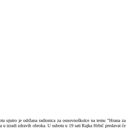
botu ujutro je održana radionica za osnovnoškolce na temu ”Hrana za
la u izradi zdravih obroka. U subotu u 19 sati Rajka Hrbić predavat će