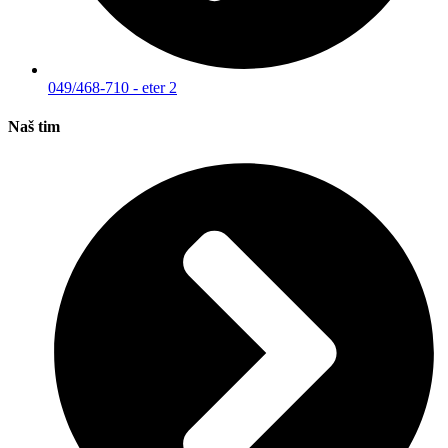
049/468-710 - eter 2
Naš tim