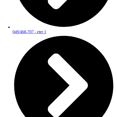
049/468-707 - eter 1