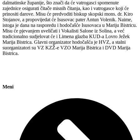
dalmatinske županije, što znači da će vatrogasci spomenute
zajednice osigurati čitače misnih čitanja, kao i vatrogasce koji će
prinositi darove. Misu će predvoditi biskup skopski mons. dr. Kiro
Stojanov, a propovijedat će Isusovac pater Antun Volenik. Naime,
istoga je dana na rasporedu i hodočašće Isusovaca u Mariju Bistricu.
Misu će pjevanjem uveličati i Vokalisti Salone iz Solina, a već
tradicionalno sudjelovat će i Limena glazba KUD-a Lovro Ježek
Marija Bistrica. Glavni organizator hodočašća je HVZ, a stalni
suorganizatori su VZ KZŽ-e VZO Marija Bistrica i DVD Marija
Bistrica.
Meni