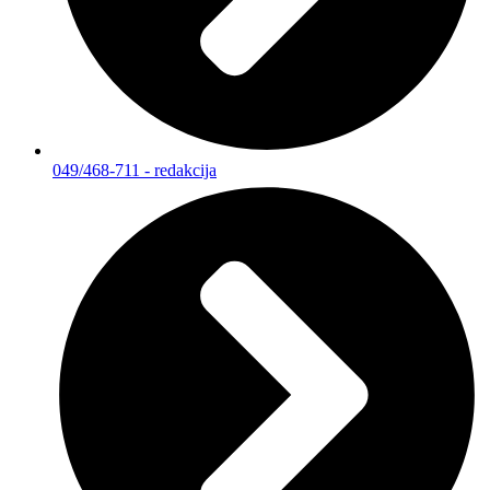
049/468-711 - redakcija