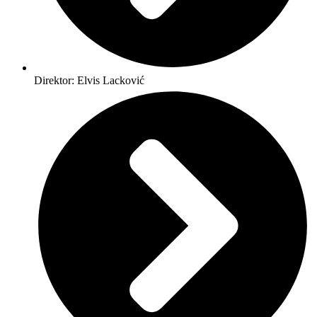
Direktor: Elvis Lacković