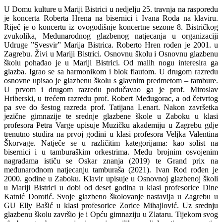
U Domu kulture u Mariji Bistrici u nedjelju 25. travnja na rasporedu
je koncerta Roberta Hrena na bisernici i Ivana Roda na klaviru.
Riječ je o koncertu iz ovogodišnje koncertne sezone 8. Bistričkog
zvukolika, Međunarodnog glazbenog natjecanja u organizaciji
Udruge ”Svesvir” Marija Bistrica. Roberto Hren rođen je 2001. u
Zagrebu. Živi u Mariji Bistrici. Osnovnu školu i Osnovnu glazbenu
školu pohađao je u Mariji Bistrici. Od malih nogu interesira ga
glazba. Igrao se sa harmonikom i blok flautom. U drugom razredu
osnovne upisao je glazbenu školu s glavnim predmetom – tambure.
U prvom i drugom razredu podučavao ga je prof. Miroslav
Hriberski, u trećem razredu prof. Robert Međugorac, a od četvrtog
pa sve do šestog razreda prof. Tatijana Lenart. Nakon završetka
jezične gimnazije te srednje glazbene škole u Zaboku u klasi
profesora Petra Varge upisuje Muzičku akademiju u Zagrebu gdje
trenutno studira na prvoj godini u klasi profesora Veljka Valentina
Škorvage. Natječe se u različitim kategorijama: kao solist na
bisernici i u tamburaškim orkestrima. Među brojnim osvojenim
nagradama ističu se Oskar znanja (2019) te Grand prix na
međunarodnom natjecanju tamburaša (2021). Ivan Rod rođen je
2000. godine u Zaboku. Klavir upisuje u Osnovnoj glazbenoj školi
u Mariji Bistrici u dobi od deset godina u klasi profesorice Dine
Katnić Dorotić. Svoje glazbeno školovanje nastavlja u Zagrebu u
GU Elly Bašić u klasi profesorice Zorice Mihajlović. Uz srednju
glazbenu školu završio je i Opću gimnaziju u Zlataru. Tijekom svog