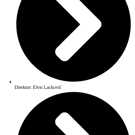
Direktor: Elvis Lacković