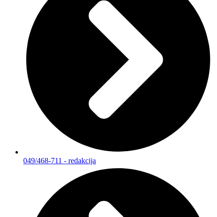
049/468-711 - redakcija