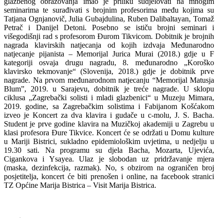
glazbenog obrazovanja imao je priliku sudjelovati na mnogim
seminarima te surađivati s brojnim profesorima među kojima su
Tatjana Ognjanovič, Julia Gubajdulina, Ruben Dalibaltayan, Tomaž
Petrač i Danijel Detoni. Posebno se ističu brojni seminari i
višegodišnji rad s profesorom Đurom Tikvicom. Dobitnik je brojnih
nagrada klavirskih natjecanja od kojih izdvaja Međunarodno
natjecanje pijanista – Memorijal Jurica Murai (2018.) gdje u F
kategoriji osvaja drugu nagradu, 8. međunarodno „Koroško
klavirsko tekmovanje“ (Slovenija, 2018.) gdje je dobitnik prve
nagrade. Na prvom međunarodnom natjecanju “Memorijal Matusja
Blum”, 2019. u Sarajevu, dobitnik je treće nagrade. U sklopu
ciklusa „Zagrebački solisti i mladi glazbenici“ u Muzeju Mimara,
2019. godine, sa Zagrebačkim solistima i Fabijanom Košćakom
izveo je Koncert za dva klavira i gudače u c-molu, J. S. Bacha.
Student je prve godine klavira na Muzičkoj akademiji u Zagrebu u
klasi profesora Đure Tikvice. Koncert će se održati u Domu kulture
u Mariji Bistrici, sukladno epidemiološkim uvjetima, u nedjelju u
19.30 sati. Na programu su djela Bacha, Mozarta, Ujevića,
Cigankova i Ysayea. Ulaz je slobodan uz pridržavanje mjera
(maska, dezinfekcija, razmak). No, s obzirom na ograničen broj
posjetitelja, koncert će biti prenošen i online, na facebook stranici
TZ Općine Marija Bistrica – Visit Marija Bistrica.