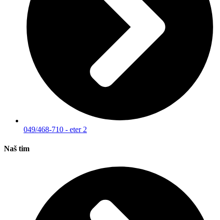
049/468-710 - eter 2
Naš tim