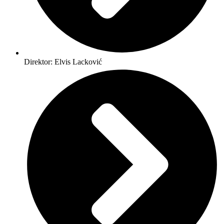
Direktor: Elvis Lacković