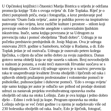
U Općinskoj knjižnici i čitaonici Marija Bistrica u srijedu je održana
promocija knjige ‘Edo s ovoga svijeta’ dr. Ede Toplaka. Riječ je o
zbirci putopisnih priča, eseja i fotografija, a kroz predavanje pod
nazivom ‘Osam čuda svijeta’, autor je publiku poveo na inspirativno
putovanje oko svijeta, kroz različite kulture i prostore – stilom koji
povezuje osobne i duhovite anegdote s univerzalnim ljudskim
iskustvima. Inače, sama knjiga povezana je sa Udrugom za
prevenciju raka i pomoć oboljelima ”Budi dobro”. Udrugu je na
početku predstavio predsjednik dr. Josip Majcan. Ova je udruga
osnovana 2019. godine u Samoboru, točnije u Rudama, a dr. Edo
Toplak jedan je od osnivača. Udrugu je osnovalo petero kolega
liječnika, s ciljem da učine nešto dobro za svoju zajednicu. Danas
gotovo nema obitelji koja se nije susrela s rakom. Broj novooboljelih
u stalnom je porastu, a svaki treći stanovnik Hrvatske suočava se s
tom dijagnozom. Glavni cilj udruge upravo je u nazivu: prevencija
raka te unapređivanje kvalitete života oboljelih i liječenih od raka i
njihovih obitelji pružanjem profesionalne i volonterske pomoći te
psihološke, psihosocijalne i duhovne pomoći. ‘Edo s ovoga svijeta’
nije samo knjiga jer autor je odlučio sav prihod od prodaje donirati
udruzi za nastavak projekta sveobuhvatnog oporavka osoba
oboljelih od raka na otoku Lošinju. Zato je ova knjiga i jedno dobro
djelo – Edino i svih koji ju kupe. Program oporavka na otoku
Lošinju odvija se već četiri godine i u njemu je sudjelovalo više od
230 bolesnika oboljelih od raka. Inače, Edo je liječnik, fotograf,