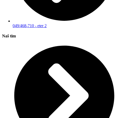
049/468-710 - eter 2
Naš tim