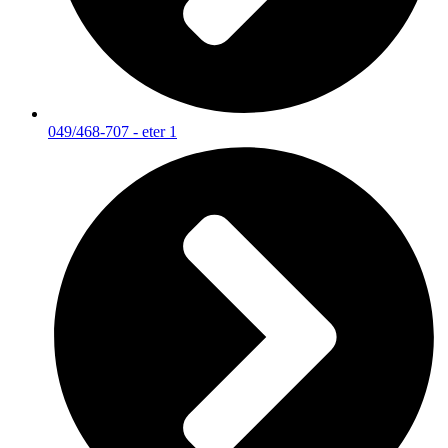
049/468-707 - eter 1