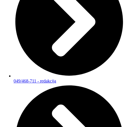
049/468-711 - redakcija