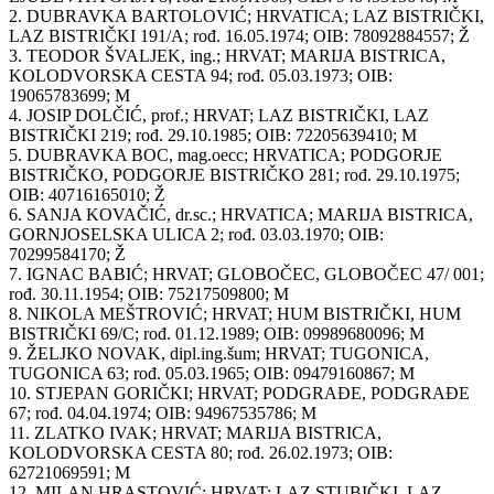
2. DUBRAVKA BARTOLOVIĆ; HRVATICA; LAZ BISTRIČKI,
LAZ BISTRIČKI 191/A; rođ. 16.05.1974; OIB: 78092884557; Ž
3. TEODOR ŠVALJEK, ing.; HRVAT; MARIJA BISTRICA,
KOLODVORSKA CESTA 94; rođ. 05.03.1973; OIB:
19065783699; M
4. JOSIP DOLČIĆ, prof.; HRVAT; LAZ BISTRIČKI, LAZ
BISTRIČKI 219; rođ. 29.10.1985; OIB: 72205639410; M
5. DUBRAVKA BOC, mag.oecc; HRVATICA; PODGORJE
BISTRIČKO, PODGORJE BISTRIČKO 281; rođ. 29.10.1975;
OIB: 40716165010; Ž
6. SANJA KOVAČIĆ, dr.sc.; HRVATICA; MARIJA BISTRICA,
GORNJOSELSKA ULICA 2; rođ. 03.03.1970; OIB:
70299584170; Ž
7. IGNAC BABIĆ; HRVAT; GLOBOČEC, GLOBOČEC 47/ 001;
rođ. 30.11.1954; OIB: 75217509800; M
8. NIKOLA MEŠTROVIĆ; HRVAT; HUM BISTRIČKI, HUM
BISTRIČKI 69/C; rođ. 01.12.1989; OIB: 09989680096; M
9. ŽELJKO NOVAK, dipl.ing.šum; HRVAT; TUGONICA,
TUGONICA 63; rođ. 05.03.1965; OIB: 09479160867; M
10. STJEPAN GORIČKI; HRVAT; PODGRAĐE, PODGRAĐE
67; rođ. 04.04.1974; OIB: 94967535786; M
11. ZLATKO IVAK; HRVAT; MARIJA BISTRICA,
KOLODVORSKA CESTA 80; rođ. 26.02.1973; OIB:
62721069591; M
12. MILAN HRASTOVIĆ; HRVAT; LAZ STUBIČKI, LAZ