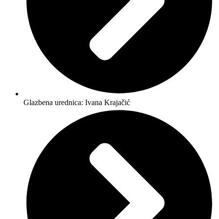
Glazbena urednica: Ivana Krajačić