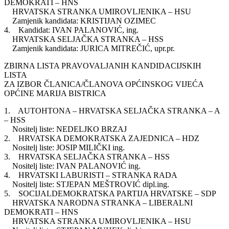
DEMOKRATI – HNS
HRVATSKA STRANKA UMIROVLJENIKA – HSU
Zamjenik kandidata: KRISTIJAN OZIMEC
4. Kandidat: IVAN PALANOVIĆ, ing.
HRVATSKA SELJAČKA STRANKA – HSS
Zamjenik kandidata: JURICA MITREČIĆ, upr.pr.
ZBIRNA LISTA PRAVOVALJANIH KANDIDACIJSKIH
LISTA
ZA IZBOR ČLANICA/ČLANOVA OPĆINSKOG VIJEĆA
OPĆINE MARIJA BISTRICA
1. AUTOHTONA – HRVATSKA SELJAČKA STRANKA – A
– HSS
Nositelj liste: NEDELJKO BRZAJ
2. HRVATSKA DEMOKRATSKA ZAJEDNICA – HDZ
Nositelj liste: JOSIP MILIČKI ing.
3. HRVATSKA SELJAČKA STRANKA – HSS
Nositelj liste: IVAN PALANOVIĆ ing.
4. HRVATSKI LABURISTI – STRANKA RADA
Nositelj liste: STJEPAN MEŠTROVIĆ dipl.ing.
5. SOCIJALDEMOKRATSKA PARTIJA HRVATSKE – SDP
HRVATSKA NARODNA STRANKA – LIBERALNI
DEMOKRATI – HNS
HRVATSKA STRANKA UMIROVLJENIKA – HSU