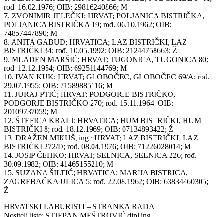
rođ. 16.02.1976; OIB: 29816240866; M
7. ZVONIMIR JELEČKI; HRVAT; POLJANICA BISTRIČKA,
POLJANICA BISTRIČKA 19; rođ. 06.10.1962; OIB:
74857447890; M
8. ANITA GABUD; HRVATICA; LAZ BISTRIČKI, LAZ
BISTRIČKI 34; rođ. 10.05.1992; OIB: 21244758663; Ž
9. MLADEN MARŠIĆ; HRVAT; TUGONICA, TUGONICA 80;
rođ. 12.12.1954; OIB: 69251144769; M
10. IVAN KUK; HRVAT; GLOBOČEC, GLOBOČEC 69/A; rođ.
29.07.1955; OIB: 71589885116; M
11. JURAJ PTIĆ; HRVAT; PODGORJE BISTRIČKO,
PODGORJE BISTRIČKO 270; rođ. 15.11.1964; OIB:
20109737059; M
12. ŠTEFICA KRALJ; HRVATICA; HUM BISTRIČKI, HUM
BISTRIČKI 8; rođ. 18.12.1969; OIB: 07134893422; Ž
13. DRAŽEN MIKUŠ, ing.; HRVAT; LAZ BISTRIČKI, LAZ
BISTRIČKI 272/D; rođ. 08.04.1976; OIB: 71226028014; M
14. JOSIP ČEHKO; HRVAT; SELNICA, SELNICA 226; rođ.
30.09.1982; OIB: 41465155210; M
15. SUZANA ŠILTIĆ; HRVATICA; MARIJA BISTRICA,
ZAGREBAČKA ULICA 5; rođ. 22.08.1962; OIB: 63834460305;
Ž
HRVATSKI LABURISTI – STRANKA RADA
Nositelj liste: STJEPAN MEŠTROVIĆ dipl.ing.