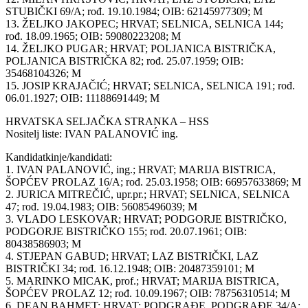
STUBIČKI 69/A; rođ. 19.10.1984; OIB: 62145977309; M
13. ŽELJKO JAKOPEC; HRVAT; SELNICA, SELNICA 144;
rođ. 18.09.1965; OIB: 59080223208; M
14. ŽELJKO PUGAR; HRVAT; POLJANICA BISTRIČKA,
POLJANICA BISTRIČKA 82; rođ. 25.07.1959; OIB:
35468104326; M
15. JOSIP KRAJAČIĆ; HRVAT; SELNICA, SELNICA 191; rođ.
06.01.1927; OIB: 11188691449; M
HRVATSKA SELJAČKA STRANKA – HSS
Nositelj liste: IVAN PALANOVIĆ ing.
Kandidatkinje/kandidati:
1. IVAN PALANOVIĆ, ing.; HRVAT; MARIJA BISTRICA,
ŠOPĆEV PROLAZ 16/A; rođ. 25.03.1958; OIB: 66957633869; M
2. JURICA MITREČIĆ, upr.pr.; HRVAT; SELNICA, SELNICA
47; rođ. 19.04.1983; OIB: 56085496039; M
3. VLADO LESKOVAR; HRVAT; PODGORJE BISTRIČKO,
PODGORJE BISTRIČKO 155; rođ. 20.07.1961; OIB:
80438586903; M
4. STJEPAN GABUD; HRVAT; LAZ BISTRIČKI, LAZ
BISTRIČKI 34; rođ. 16.12.1948; OIB: 20487359101; M
5. MARINKO MICAK, prof.; HRVAT; MARIJA BISTRICA,
ŠOPĆEV PROLAZ 12; rođ. 10.09.1967; OIB: 78756310514; M
6. DEAN BAHMET; HRVAT; PODGRAĐE, PODGRAĐE 34/A;