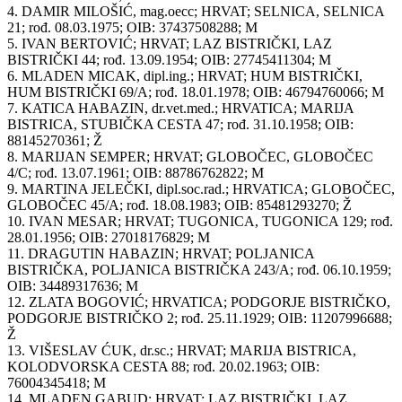
4. DAMIR MILOŠIĆ, mag.oecc; HRVAT; SELNICA, SELNICA
21; rođ. 08.03.1975; OIB: 37437508288; M
5. IVAN BERTOVIĆ; HRVAT; LAZ BISTRIČKI, LAZ
BISTRIČKI 44; rođ. 13.09.1954; OIB: 27745411304; M
6. MLADEN MICAK, dipl.ing.; HRVAT; HUM BISTRIČKI,
HUM BISTRIČKI 69/A; rođ. 18.01.1978; OIB: 46794760066; M
7. KATICA HABAZIN, dr.vet.med.; HRVATICA; MARIJA
BISTRICA, STUBIČKA CESTA 47; rođ. 31.10.1958; OIB:
88145270361; Ž
8. MARIJAN SEMPER; HRVAT; GLOBOČEC, GLOBOČEC
4/C; rođ. 13.07.1961; OIB: 88786762822; M
9. MARTINA JELEČKI, dipl.soc.rad.; HRVATICA; GLOBOČEC,
GLOBOČEC 45/A; rođ. 18.08.1983; OIB: 85481293270; Ž
10. IVAN MESAR; HRVAT; TUGONICA, TUGONICA 129; rođ.
28.01.1956; OIB: 27018176829; M
11. DRAGUTIN HABAZIN; HRVAT; POLJANICA
BISTRIČKA, POLJANICA BISTRIČKA 243/A; rođ. 06.10.1959;
OIB: 34489317636; M
12. ZLATA BOGOVIĆ; HRVATICA; PODGORJE BISTRIČKO,
PODGORJE BISTRIČKO 2; rođ. 25.11.1929; OIB: 11207996688;
Ž
13. VIŠESLAV ĆUK, dr.sc.; HRVAT; MARIJA BISTRICA,
KOLODVORSKA CESTA 88; rođ. 20.02.1963; OIB:
76004345418; M
14. MLADEN GABUD; HRVAT; LAZ BISTRIČKI, LAZ