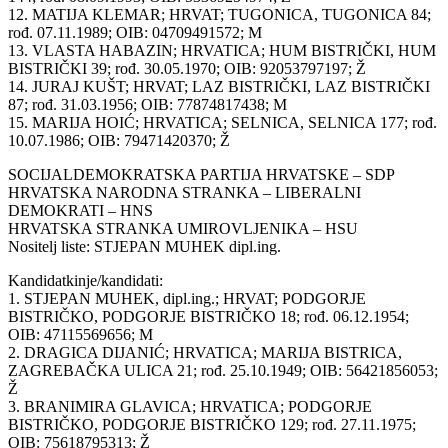
12. MATIJA KLEMAR; HRVAT; TUGONICA, TUGONICA 84;
rođ. 07.11.1989; OIB: 04709491572; M
13. VLASTA HABAZIN; HRVATICA; HUM BISTRIČKI, HUM
BISTRIČKI 39; rođ. 30.05.1970; OIB: 92053797197; Ž
14. JURAJ KUŠT; HRVAT; LAZ BISTRIČKI, LAZ BISTRIČKI
87; rođ. 31.03.1956; OIB: 77874817438; M
15. MARIJA HOIĆ; HRVATICA; SELNICA, SELNICA 177; rođ.
10.07.1986; OIB: 79471420370; Ž
SOCIJALDEMOKRATSKA PARTIJA HRVATSKE – SDP
HRVATSKA NARODNA STRANKA – LIBERALNI
DEMOKRATI – HNS
HRVATSKA STRANKA UMIROVLJENIKA – HSU
Nositelj liste: STJEPAN MUHEK dipl.ing.
Kandidatkinje/kandidati:
1. STJEPAN MUHEK, dipl.ing.; HRVAT; PODGORJE
BISTRIČKO, PODGORJE BISTRIČKO 18; rođ. 06.12.1954;
OIB: 47115569656; M
2. DRAGICA DIJANIĆ; HRVATICA; MARIJA BISTRICA,
ZAGREBAČKA ULICA 21; rođ. 25.10.1949; OIB: 56421856053;
Ž
3. BRANIMIRA GLAVICA; HRVATICA; PODGORJE
BISTRIČKO, PODGORJE BISTRIČKO 129; rođ. 27.11.1975;
OIB: 75618795313; Ž