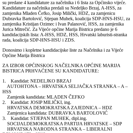
su predane 4 kandidature za načelnika i 6 lista za Općinsko vijeće.
Kandidature za načelnika predali su Nedeljko Brzaj, A-HSS, za
zamjenika Mladen Čefko, Josip Milički, HDZ, za zamjenicu
Dubravka Bartolović, Stjepan Muhek, koalicija SDP-HNS-HSU, za
zamjenika Kristijan Ozimec i Ivan Palanović, HSS, za zamjenika
Jurica Mitrečić. Za Vijeće općine Marija Bistrica predano je 6
kandidacijskih lista: A-HSS, HDZ, HSS, Hrvatski laburisti-stranka
rada, koalicija SDP-HNS-HSU i ZDS.
Donosimo i kopletne kandidacijske liste za Načelnika i za Vijeće
Općine Marija Bistrica
ZA IZBOR OPĆINSKOG NAČELNIKA OPĆINE MARIJA
BISTRICA PRHVAĆENE SU KANDIDATURE:
1. Kandidat: NEDELJKO BRZAJ
AUTOHTONA – HRVATSKA SELJAČKA STRANKA – A –
HSS
Zamjenik kandidata: MLADEN ČEFKO
2. Kandidat: JOSIP MILIČKI, ing.
HRVATSKA DEMOKRATSKA ZAJEDNICA – HDZ
Zamjenica kandidata: DUBRAVKA BARTOLOVIĆ
3. Kandidat: STJEPAN MUHEK, dipl.ing.
SOCIJALDEMOKRATSKA PARTIJA HRVATSKE – SDP
HRVATSKA NARODNA STRANKA – LIBERALNI