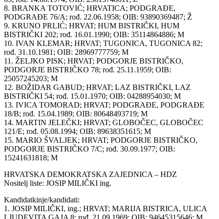
8. BRANKA TOTOVIĆ; HRVATICA; PODGRAĐE,
PODGRAĐE 76/A; rođ. 22.06.1958; OIB: 93890369487; Ž
9. KRUNO PRLIĆ; HRVAT; HUM BISTRIČKI, HUM
BISTRIČKI 202; rođ. 16.01.1990; OIB: 35114864886; M
10. IVAN KLEMAR; HRVAT; TUGONICA, TUGONICA 82;
rođ. 31.10.1981; OIB: 28969777759; M
11. ŽELJKO PISK; HRVAT; PODGORJE BISTRIČKO,
PODGORJE BISTRIČKO 78; rođ. 25.11.1959; OIB:
25057245203; M
12. BOŽIDAR GABUD; HRVAT; LAZ BISTRIČKI, LAZ
BISTRIČKI 54; rođ. 15.01.1970; OIB: 04288954030; M
13. IVICA TOMORAD; HRVAT; PODGRAĐE, PODGRAĐE
18/B; rođ. 15.04.1989; OIB: 80648493719; M
14. MARTIN JELEČKI; HRVAT; GLOBOČEC, GLOBOČEC
121/E; rođ. 05.08.1994; OIB: 89638351615; M
15. MARIO ŠVALJEK; HRVAT; PODGORJE BISTRIČKO,
PODGORJE BISTRIČKO 7/C; rođ. 30.09.1977; OIB:
15241631818; M
HRVATSKA DEMOKRATSKA ZAJEDNICA – HDZ
Nositelj liste: JOSIP MILIČKI ing.
Kandidatkinje/kandidati:
1. JOSIP MILIČKI, ing.; HRVAT; MARIJA BISTRICA, ULICA
LJUDEVITA GAJA 8; rođ. 21.09.1969; OIB: 94645315646; M