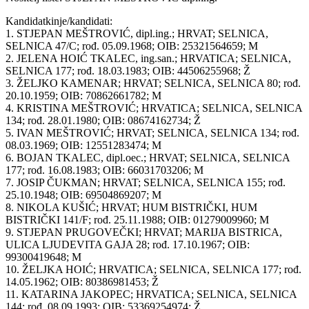
Kandidatkinje/kandidati:
1. STJEPAN MEŠTROVIĆ, dipl.ing.; HRVAT; SELNICA,
SELNICA 47/C; rođ. 05.09.1968; OIB: 25321564659; M
2. JELENA HOIĆ TKALEC, ing.san.; HRVATICA; SELNICA,
SELNICA 177; rođ. 18.03.1983; OIB: 44506255968; Ž
3. ŽELJKO KAMENAR; HRVAT; SELNICA, SELNICA 80; rođ.
20.10.1959; OIB: 70862661782; M
4. KRISTINA MEŠTROVIĆ; HRVATICA; SELNICA, SELNICA
134; rođ. 28.01.1980; OIB: 08674162734; Ž
5. IVAN MEŠTROVIĆ; HRVAT; SELNICA, SELNICA 134; rođ.
08.03.1969; OIB: 12551283474; M
6. BOJAN TKALEC, dipl.oec.; HRVAT; SELNICA, SELNICA
177; rođ. 16.08.1983; OIB: 66031703206; M
7. JOSIP ČUKMAN; HRVAT; SELNICA, SELNICA 155; rođ.
25.10.1948; OIB: 69504869207; M
8. NIKOLA KUŠIĆ; HRVAT; HUM BISTRIČKI, HUM
BISTRIČKI 141/F; rođ. 25.11.1988; OIB: 01279009960; M
9. STJEPAN PRUGOVEČKI; HRVAT; MARIJA BISTRICA,
ULICA LJUDEVITA GAJA 28; rođ. 17.10.1967; OIB:
99300419648; M
10. ŽELJKA HOIĆ; HRVATICA; SELNICA, SELNICA 177; rođ.
14.05.1962; OIB: 80386981453; Ž
11. KATARINA JAKOPEC; HRVATICA; SELNICA, SELNICA
144; rođ. 08.09.1993; OIB: 53369254974; Ž