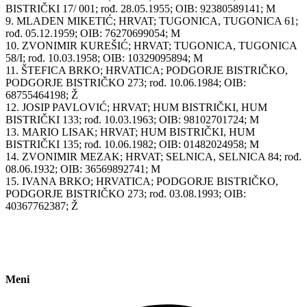
BISTRIČKI 17/ 001; rođ. 28.05.1955; OIB: 92380589141; M
9. MLADEN MIKETIĆ; HRVAT; TUGONICA, TUGONICA 61;
rođ. 05.12.1959; OIB: 76270699054; M
10. ZVONIMIR KUREŠIĆ; HRVAT; TUGONICA, TUGONICA
58/I; rođ. 10.03.1958; OIB: 10329095894; M
11. ŠTEFICA BRKO; HRVATICA; PODGORJE BISTRIČKO,
PODGORJE BISTRIČKO 273; rođ. 10.06.1984; OIB:
68755464198; Ž
12. JOSIP PAVLOVIĆ; HRVAT; HUM BISTRIČKI, HUM
BISTRIČKI 133; rođ. 10.03.1963; OIB: 98102701724; M
13. MARIO LISAK; HRVAT; HUM BISTRIČKI, HUM
BISTRIČKI 135; rođ. 10.06.1982; OIB: 01482024958; M
14. ZVONIMIR MEZAK; HRVAT; SELNICA, SELNICA 84; rođ.
08.06.1932; OIB: 36569892741; M
15. IVANA BRKO; HRVATICA; PODGORJE BISTRIČKO,
PODGORJE BISTRIČKO 273; rođ. 03.08.1993; OIB:
40367762387; Ž
Meni