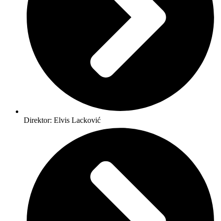
Direktor: Elvis Lacković