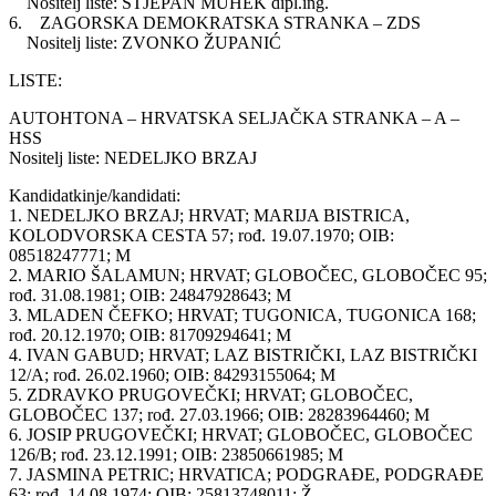
Nositelj liste: STJEPAN MUHEK dipl.ing.
6. ZAGORSKA DEMOKRATSKA STRANKA – ZDS
Nositelj liste: ZVONKO ŽUPANIĆ
LISTE:
AUTOHTONA – HRVATSKA SELJAČKA STRANKA – A –
HSS
Nositelj liste: NEDELJKO BRZAJ
Kandidatkinje/kandidati:
1. NEDELJKO BRZAJ; HRVAT; MARIJA BISTRICA,
KOLODVORSKA CESTA 57; rođ. 19.07.1970; OIB:
08518247771; M
2. MARIO ŠALAMUN; HRVAT; GLOBOČEC, GLOBOČEC 95;
rođ. 31.08.1981; OIB: 24847928643; M
3. MLADEN ČEFKO; HRVAT; TUGONICA, TUGONICA 168;
rođ. 20.12.1970; OIB: 81709294641; M
4. IVAN GABUD; HRVAT; LAZ BISTRIČKI, LAZ BISTRIČKI
12/A; rođ. 26.02.1960; OIB: 84293155064; M
5. ZDRAVKO PRUGOVEČKI; HRVAT; GLOBOČEC,
GLOBOČEC 137; rođ. 27.03.1966; OIB: 28283964460; M
6. JOSIP PRUGOVEČKI; HRVAT; GLOBOČEC, GLOBOČEC
126/B; rođ. 23.12.1991; OIB: 23850661985; M
7. JASMINA PETRIC; HRVATICA; PODGRAĐE, PODGRAĐE
63; rođ. 14.08.1974; OIB: 25813748011; Ž