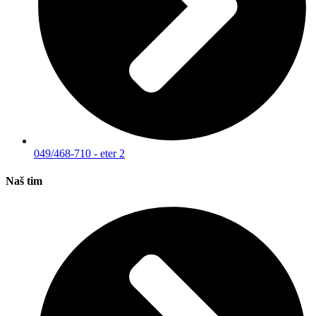
049/468-710 - eter 2
Naš tim