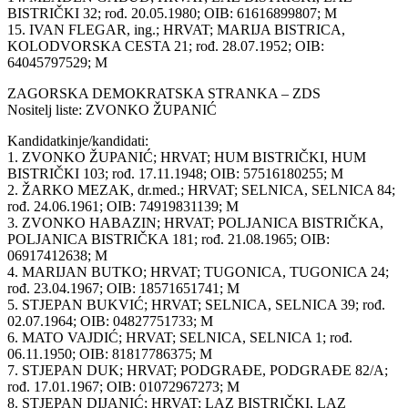
BISTRIČKI 32; rođ. 20.05.1980; OIB: 61616899807; M
15. IVAN FLEGAR, ing.; HRVAT; MARIJA BISTRICA,
KOLODVORSKA CESTA 21; rođ. 28.07.1952; OIB:
64045797529; M
ZAGORSKA DEMOKRATSKA STRANKA – ZDS
Nositelj liste: ZVONKO ŽUPANIĆ
Kandidatkinje/kandidati:
1. ZVONKO ŽUPANIĆ; HRVAT; HUM BISTRIČKI, HUM
BISTRIČKI 103; rođ. 17.11.1948; OIB: 57516180255; M
2. ŽARKO MEZAK, dr.med.; HRVAT; SELNICA, SELNICA 84;
rođ. 24.06.1961; OIB: 74919831139; M
3. ZVONKO HABAZIN; HRVAT; POLJANICA BISTRIČKA,
POLJANICA BISTRIČKA 181; rođ. 21.08.1965; OIB:
06917412638; M
4. MARIJAN BUTKO; HRVAT; TUGONICA, TUGONICA 24;
rođ. 23.04.1967; OIB: 18571651741; M
5. STJEPAN BUKVIĆ; HRVAT; SELNICA, SELNICA 39; rođ.
02.07.1964; OIB: 04827751733; M
6. MATO VAJDIĆ; HRVAT; SELNICA, SELNICA 1; rođ.
06.11.1950; OIB: 81817786375; M
7. STJEPAN DUK; HRVAT; PODGRAĐE, PODGRAĐE 82/A;
rođ. 17.01.1967; OIB: 01072967273; M
8. STJEPAN DIJANIĆ; HRVAT; LAZ BISTRIČKI, LAZ