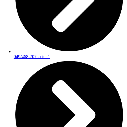
049/468-707 - eter 1