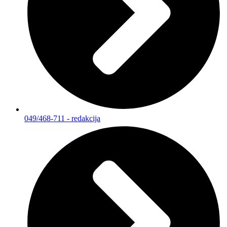
049/468-711 - redakcija