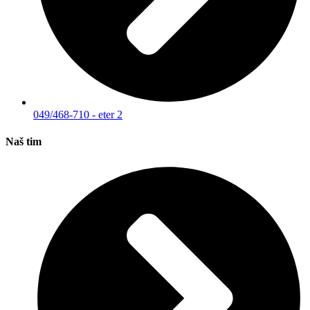
049/468-710 - eter 2
Naš tim