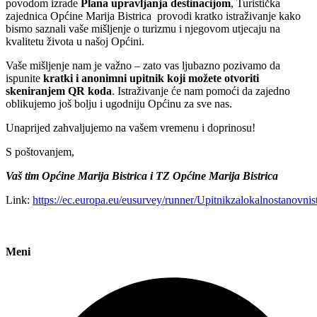
povodom izrade
Plana upravljanja destinacijom
, Turistička
zajednica Općine Marija Bistrica provodi kratko istraživanje kako
bismo saznali vaše mišljenje o turizmu i njegovom utjecaju na
kvalitetu života u našoj Općini.
Vaše mišljenje nam je važno – zato vas ljubazno pozivamo da
ispunite
kratki i anonimni upitnik koji možete otvoriti
skeniranjem QR koda
. Istraživanje će nam pomoći da zajedno
oblikujemo još bolju i ugodniju Općinu za sve nas.
Unaprijed zahvaljujemo na vašem vremenu i doprinosu!
S poštovanjem,
Vaš tim Općine Marija Bistrica i TZ Općine Marija Bistrica
Link:
https://ec.europa.eu/eusurvey/runner/Upitnikzalokalnostanovni
Meni