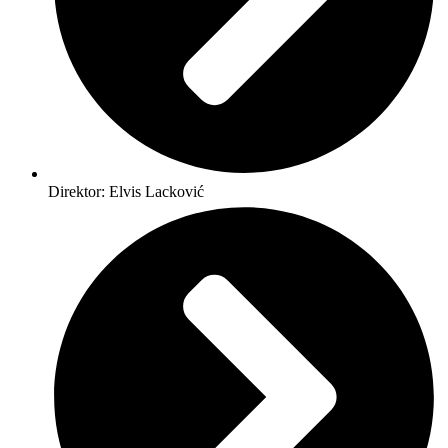
Direktor: Elvis Lacković