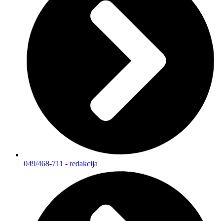
049/468-711 - redakcija