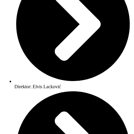
Direktor: Elvis Lacković