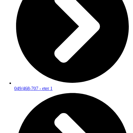
049/468-707 - eter 1