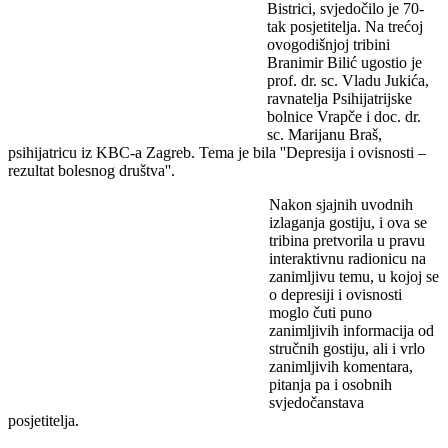
Bistrici, svjedočilo je 70-
tak posjetitelja. Na trećoj
ovogodišnjoj tribini
Branimir Bilić ugostio je
prof. dr. sc. Vladu Jukića,
ravnatelja Psihijatrijske
bolnice Vrapče i doc. dr.
sc. Marijanu Braš,
psihijatricu iz KBC-a Zagreb. Tema je bila ''Depresija i ovisnosti –
rezultat bolesnog društva''.
Nakon sjajnih uvodnih
izlaganja gostiju, i ova se
tribina pretvorila u pravu
interaktivnu radionicu na
zanimljivu temu, u kojoj se
o depresiji i ovisnosti
moglo čuti puno
zanimljivih informacija od
stručnih gostiju, ali i vrlo
zanimljivih komentara,
pitanja pa i osobnih
svjedočanstava
posjetitelja.