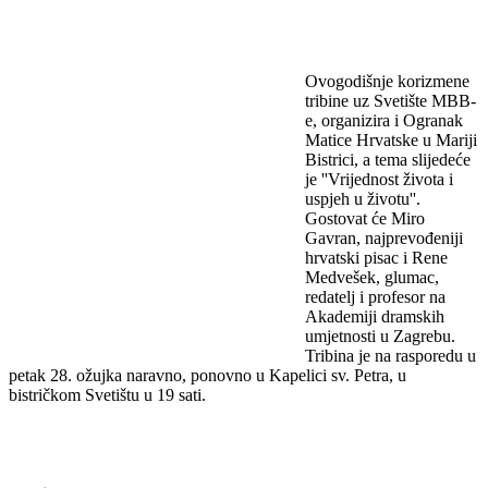
Ovogodišnje korizmene
tribine uz Svetište MBB-
e, organizira i Ogranak
Matice Hrvatske u Mariji
Bistrici, a tema slijedeće
je ''Vrijednost života i
uspjeh u životu''.
Gostovat će Miro
Gavran, najprevođeniji
hrvatski pisac i Rene
Medvešek, glumac,
redatelj i profesor na
Akademiji dramskih
umjetnosti u Zagrebu.
Tribina je na rasporedu u
petak 28. ožujka naravno, ponovno u Kapelici sv. Petra, u
bistričkom Svetištu u 19 sati.