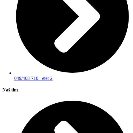
049/468-710 - eter 2
Naš tim