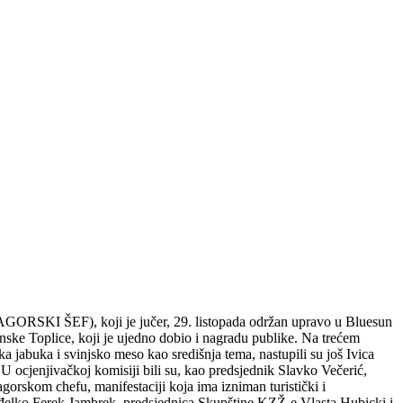
ZAGORSKI ŠEF), koji je jučer, 29. listopada održan upravo u Bluesun
ske Toplice, koji je ujedno dobio i nagradu publike. Na trećem
a jabuka i svinjsko meso kao središnja tema, nastupili su još Ivica
U ocjenjivačkoj komisiji bili su, kao predsjednik Slavko Večerić,
orskom chefu, manifestaciji koja ima izniman turistički i
nđelko Ferek Jambrek, predsjednica Skupštine KZŽ-e Vlasta Hubicki i