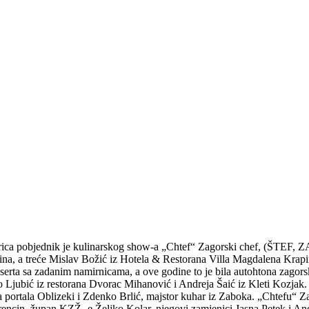
trica pobjednik je kulinarskog show-a „Chtef“ Zagorski chef, (ŠTEF, 
ina, a treće Mislav Božić iz Hotela & Restorana Villa Magdalena Krapin
serta sa zadanim namirnicama, a ove godine to je bila autohtona zagorsk
ko Ljubić iz restorana Dvorac Mihanović i Andreja Šaić iz Kleti Kozjak. 
 portala Oblizeki i Zdenko Brlić, majstor kuhar iz Zaboka. „Chtefu“ Zag
orencin, župan KZŽ.-e Željko Kolar, njegovi zamjenici Jasna Petek i A