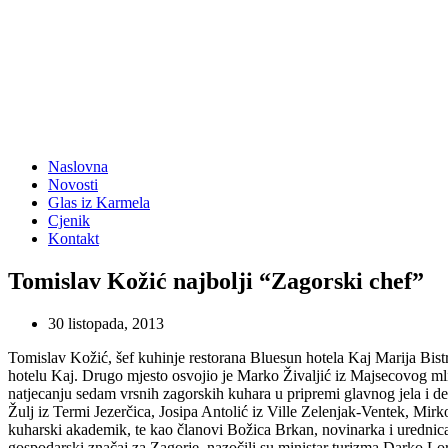
Naslovna
Novosti
Glas iz Karmela
Cjenik
Kontakt
Tomislav Kožić najbolji “Zagorski chef”
30 listopada, 2013
Tomislav Kožić, šef kuhinje restorana Bluesun hotela Kaj Marija Bis
hotelu Kaj. Drugo mjesto osvojio je Marko Živaljić iz Majsecovog ml
natjecanju sedam vrsnih zagorskih kuhara u pripremi glavnog jela i de
Žulj iz Termi Jezerčica, Josipa Antolić iz Ville Zelenjak-Ventek, Mir
kuharski akademik, te kao članovi Božica Brkan, novinarka i urednica
gospodarski značaj za Zagorje, nazočili su ministar turizma Darko L