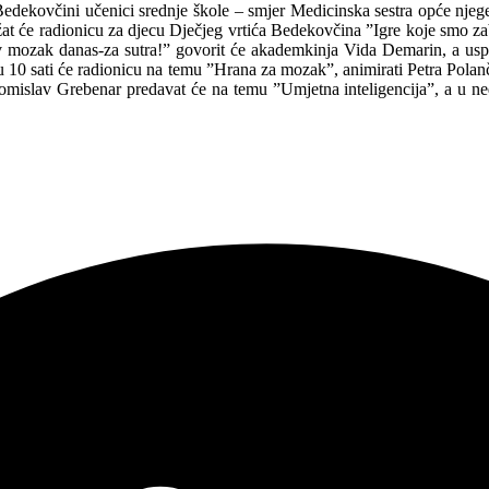
 Bedekovčini učenici srednje škole – smjer Medicinska sestra opće njeg
at će radionicu za djecu Dječjeg vrtića Bedekovčina ”Igre koje smo zab
v mozak danas-za sutra!” govorit će akademkinja Vida Demarin, a uspu
u 10 sati će radionicu na temu ”Hrana za mozak”, animirati Petra Polan
 Tomislav Grebenar predavat će na temu ”Umjetna inteligencija”, a u n