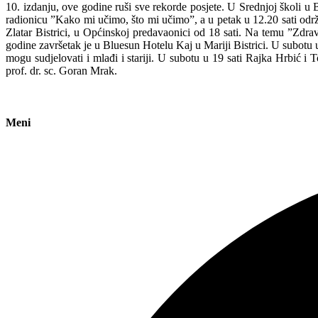
10. izdanju, ove godine ruši sve rekorde posjete. U Srednjoj školi u
radionicu ”Kako mi učimo, što mi učimo”, a u petak u 12.20 sati održ
Zlatar Bistrici, u Općinskoj predavaonici od 18 sati. Na temu ”Zdra
godine završetak je u Bluesun Hotelu Kaj u Mariji Bistrici. U subotu 
mogu sudjelovati i mlađi i stariji. U subotu u 19 sati Rajka Hrbić i
prof. dr. sc. Goran Mrak.
Meni