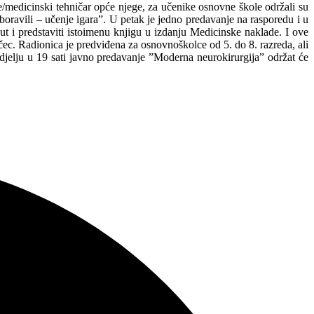
e/medicinski tehničar opće njege, za učenike osnovne škole održali su
oravili – učenje igara”. U petak je jedno predavanje na rasporedu i u
t i predstaviti istoimenu knjigu u izdanju Medicinske naklade. I ove
čec. Radionica je predviđena za osnovnoškolce od 5. do 8. razreda, ali
edjelju u 19 sati javno predavanje ”Moderna neurokirurgija” održat će