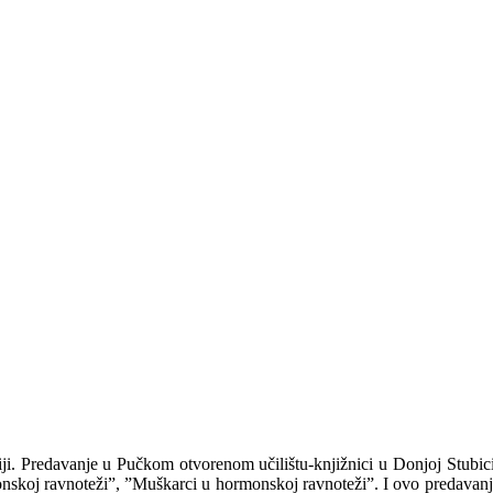
ji. Predavanje u Pučkom otvorenom učilištu-knjižnici u Donjoj Stubici
koj ravnoteži”, ”Muškarci u hormonskoj ravnoteži”. I ovo predavanje p