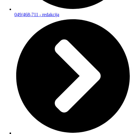
049/468-711 - redakcija