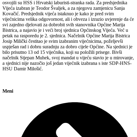
osvojili su HSS i Hrvatski laburisti-stranka rada. Za predsjednika
Vijeća izabran je Teodor Švaljek, a za njegovu zamjenicu Sanja
Kovačić. Predsjednik vijeća istaknuo je kako je pred svim
vijećnicima velika odgovornost, ali i obveza i izrazio uvjerenje da će
svi zajedno djelovati za dobrobit svih stanovnika Općine Marija
Bistrica, a najavio je i veći broj sjednica Općinskog Vijeća. Već u
petak na rasporedu je 2. sjednica. Načelnik Općine Marija Bistrica
Josip Milički čestitao je svim izabranim vijećnicima, poželjevši
uspješan rad i dobru suradnju za dobro cijele Općine. Na sjednici je
bilo prisutno 13 od 15 vijećnika, koji su položili prisege. Bivši
načelnik Stjepan Muhek, svoj mandat u vijeću stavio je u mirovanje,
a sjednici nije nazočio još jedan vijećnik izabrana s iste SDP-HNS-
HSU Damir Milošić.
Meni