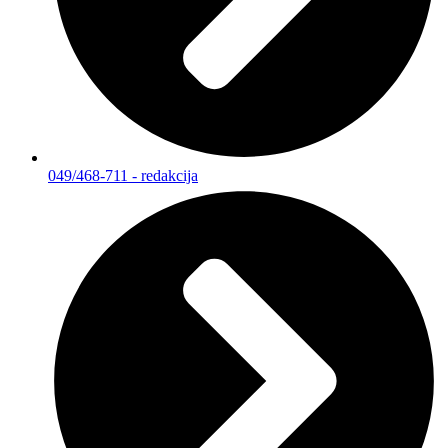
049/468-711 - redakcija