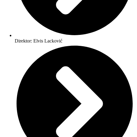
Direktor: Elvis Lacković