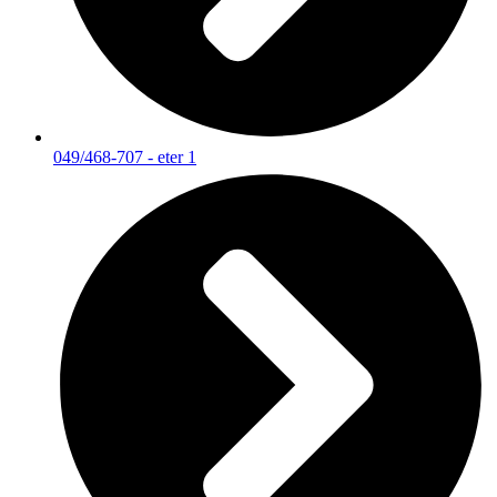
049/468-707 - eter 1