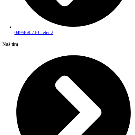
049/468-710 - eter 2
Naš tim