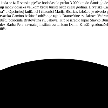
3. kada se iz Hrvatske pješke hodočastilo preko 3.000 km do Santiago 
ji motiv dolaska velikom broju turista kroz cijelu godinu. Hrvatske Cam
 u Općinskoj knjižnici i čitaonici Marija Bistrica. Izložbu je otvorio
rvatska Camino baština” održao je tajnik Bratovštine sv. Jakova Vedra
etištu poklonila Bratovština sv. Jakova. Kip je izradio kipar Slavko B
lez-Barba Pera​, ravnatelj Instituta za turizam Damir Krešić, gradonače
lički.