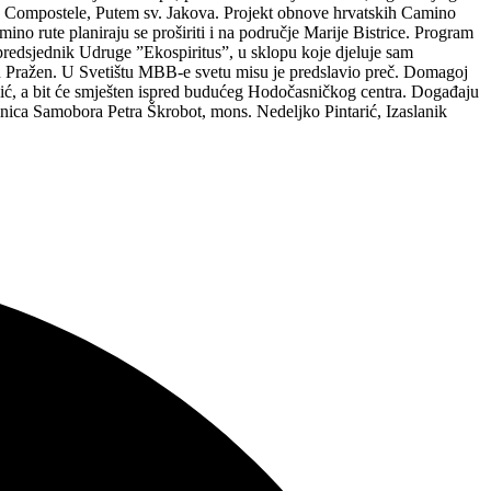
de Compostele, Putem sv. Jakova. Projekt obnove hrvatskih Camino
ino rute planiraju se proširiti i na područje Marije Bistrice. Program
 predsjednik Udruge ”Ekospiritus”, u sklopu koje djeluje sam
n Pražen. U Svetištu MBB-e svetu misu je predslavio preč. Domagoj
unić, a bit će smješten ispred budućeg Hodočasničkog centra. Događaju
lnica Samobora Petra Škrobot, mons. Nedeljko Pintarić, Izaslanik