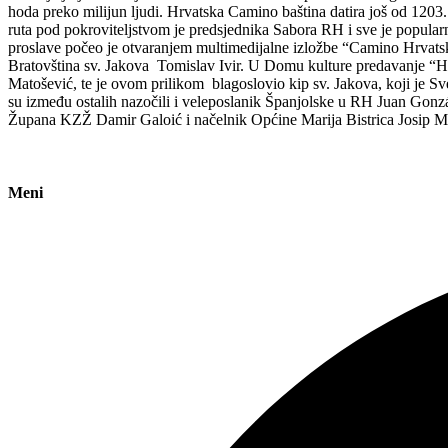
hoda preko milijun ljudi. Hrvatska Camino baština datira još od 120
ruta pod pokroviteljstvom je predsjednika Sabora RH i sve je popularni
proslave počeo je otvaranjem multimedijalne izložbe “Camino Hrvatska”
Bratovština sv. Jakova Tomislav Ivir. U Domu kulture predavanje “H
Matošević, te je ovom prilikom blagoslovio kip sv. Jakova, koji je Sv
su između ostalih nazočili i veleposlanik Španjolske u RH Juan Gonzá
Župana KZŽ Damir Galoić i načelnik Općine Marija Bistrica Josip Mi
Meni