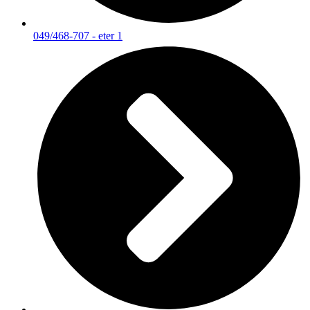
049/468-707 - eter 1