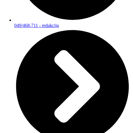
049/468-711 - redakcija