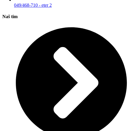
049/468-710 - eter 2
Naš tim