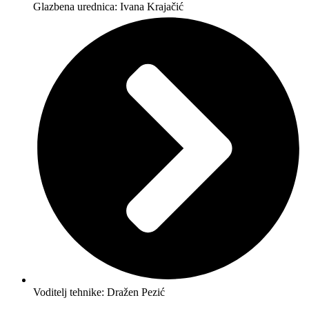
Glazbena urednica: Ivana Krajačić
Voditelj tehnike: Dražen Pezić