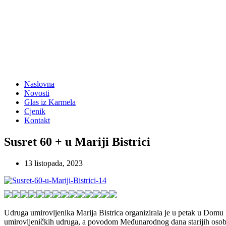
Naslovna
Novosti
Glas iz Karmela
Cjenik
Kontakt
Susret 60 + u Mariji Bistrici
13 listopada, 2023
Udruga umirovljenika Marija Bistrica organizirala je u petak u Domu 
umirovljeničkih udruga, a povodom Međunarodnog dana starijih osoba,