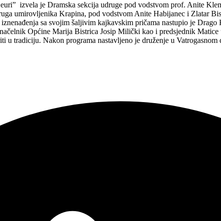
uri” izvela je Dramska sekcija udruge pod vodstvom prof. Anite Klemar,
ruga umirovljenika Krapina, pod vodstvom Anite Habijanec i Zlatar B
iznenađenja sa svojim šaljivim kajkavskim pričama nastupio je Drago 
 i načelnik Općine Marija Bistrica Josip Milički kao i predsjednik Matic
riti u tradiciju. Nakon programa nastavljeno je druženje u Vatrogasnom 