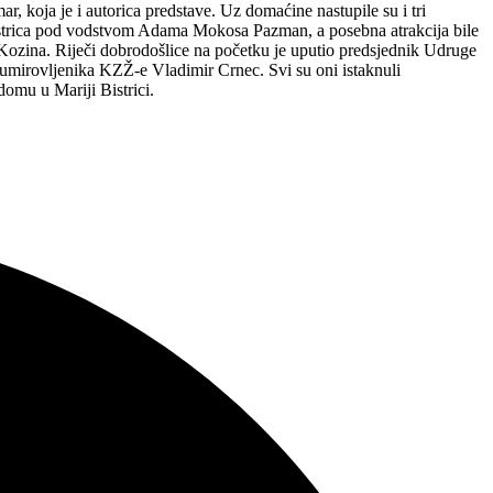
 koja je i autorica predstave. Uz domaćine nastupile su i tri
istrica pod vodstvom Adama Mokosa Pazman, a posebna atrakcija bile
Kozina. Riječi dobrodošlice na početku je uputio predsjednik Udruge
e umirovljenika KZŽ-e Vladimir Crnec. Svi su oni istaknuli
domu u Mariji Bistrici.