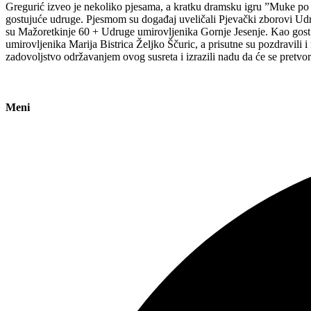
Gregurić izveo je nekoliko pjesama, a kratku dramsku igru ”Muke po e
gostujuće udruge. Pjesmom su događaj uveličali Pjevački zborovi Ud
su Mažoretkinje 60 + Udruge umirovljenika Gornje Jesenje. Kao gost 
umirovljenika Marija Bistrica Željko Ščuric, a prisutne su pozdravili
zadovoljstvo održavanjem ovog susreta i izrazili nadu da će se pretvo
Meni