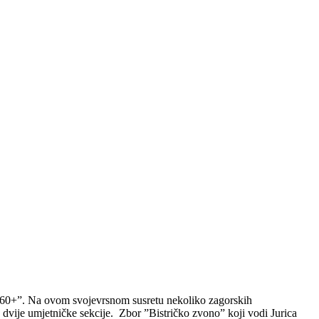
et 60+”. Na ovom svojevrsnom susretu nekoliko zagorskih
dvije umjetničke sekcije. Zbor ”Bistričko zvono” koji vodi Jurica