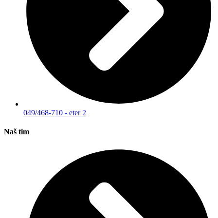
049/468-710 - eter 2
Naš tim