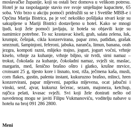
moslavačke županije, koji su ostali bez domova u velikom potresu.
Hotel je na raspolaganje stavio sve svoje smještajne kapacitete, 65
soba. Vrlo brzo u akciju pomoći pridružili su se i Svetište MBB-e i
Općina Marija Bistrica, pa je već nekoliko pošiljaka stvari koje su
sakupljene u Mariji Bistrici dostavljeno u hotel. Kako se mnogi
ljudi, koji žele pomoći javljaju, iz hotela su objavili koje su
namirnice potrebne. To su: krastavac kiseli, grah, salata zelena, luk,
krumpir, češnjak, cikla konzervirana, papar zrno, patliđan, grašak
smrznuti, šampinjoni, feferoni, jabuka, naranča, limun, banana, orah
jezgra, kompoti razni, mlijeko trajno, jogurt, jogurt voćni, vrhnje
kiselo, vrhnje za kuhanje, vrhnje biljno, sir tvrdi, sirni namaz –
trokut, čokolada za kuhanje, čokoladni namaz, svježi sir, maslac,
margarin, med, šenično brašno oštro i glatko, krušne mrvice,
croissant 25 g, tijesto kore i lisnato, tost, riža, ječmena kaša, musli,
corn flakes, gustin, palenta instant, kukuruzno brašno, mlinci, hren
konzervirani, papar mljeveni, paprika mljevena, ocat jabučni i
vinski, senf, ajvar, kukuruz šećerac, sezam, majoneza, ketchup,
rajčica pelati, kvasac svježi. Svi koji žele donirati nešto od
navedenog mogu se javiti Filipu Vukmanoviću, voditelju nabave u
hotelu na broj 091 286 2800.
Meni