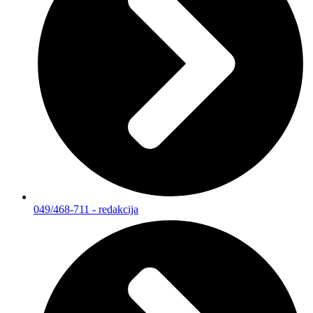
049/468-711 - redakcija