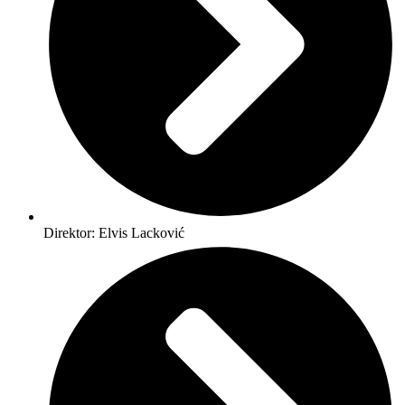
Direktor: Elvis Lacković