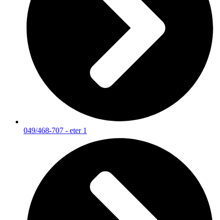
049/468-707 - eter 1