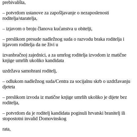
prebivališta,
– potvrdom ustanove za zapošljavanje o nezaposlenosti
roditelja/staratelja,
– izjavom o broju članova kućanstva u obitelji,
– preslikom presude nadležnog suda o razvodu braka roditelja i
izjavom roditelja da ne živi u
izvanbračnoj zajednici, a za umrlog roditelja izvodom iz matične
knjige umrlih ukoliko kandidata
uzdržava samohrani roditelj,
– odlukom nadležnog suda/Centra za socijalnu skrb o uzdržavanju
djeteta
– preslikom izvoda iz matične knjige umrlih ukoliko je dijete bez
roditelja,
– potvrdom da je roditelj kandidata poginuli hrvatski branitelj ili
stopostotni invalid Domovinskog
rata,