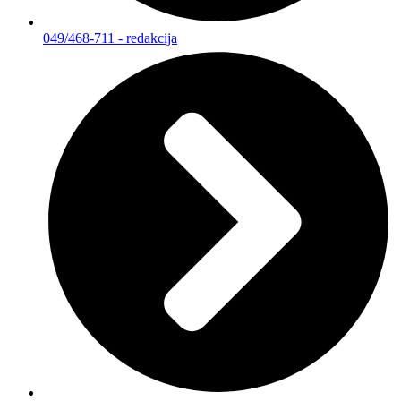
049/468-711 - redakcija