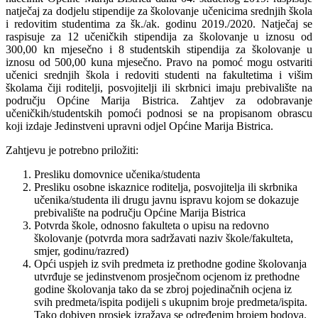
natječaj za dodjelu stipendije za školovanje učenicima srednjih škola
i redovitim studentima za šk./ak. godinu 2019./2020. Natječaj se
raspisuje za 12 učeničkih stipendija za školovanje u iznosu od
300,00 kn mjesečno i 8 studentskih stipendija za školovanje u
iznosu od 500,00 kuna mjesečno. Pravo na pomoć mogu ostvariti
učenici srednjih škola i redoviti studenti na fakultetima i višim
školama čiji roditelji, posvojitelji ili skrbnici imaju prebivalište na
području Općine Marija Bistrica. Zahtjev za odobravanje
učeničkih/studentskih pomoći podnosi se na propisanom obrascu
koji izdaje Jedinstveni upravni odjel Općine Marija Bistrica.
Zahtjevu je potrebno priložiti:
Presliku domovnice učenika/studenta
Presliku osobne iskaznice roditelja, posvojitelja ili skrbnika
učenika/studenta ili drugu javnu ispravu kojom se dokazuje
prebivalište na području Općine Marija Bistrica
Potvrda škole, odnosno fakulteta o upisu na redovno
školovanje (potvrda mora sadržavati naziv škole/fakulteta,
smjer, godinu/razred)
Opći uspjeh iz svih predmeta iz prethodne godine školovanja
utvrđuje se jedinstvenom prosječnom ocjenom iz prethodne
godine školovanja tako da se zbroj pojedinačnih ocjena iz
svih predmeta/ispita podijeli s ukupnim broje predmeta/ispita.
Tako dobiven prosjek izražava se određenim brojem bodova.