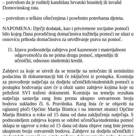
– potvrdom da je roditelj kandidata hrvatski branitelj ili invalid
Domovinskog rata.
– potvrdom o teškim oštećenjima i posebnim potrebama djeteta.
NAPOMENA: Dječji dodatak, kao i privremene socijalne pomoći
bilo kojeg člana porodičnog domaćinstva tražitelja pomoći ne ulazi u
osnovicu prihoda domaćinstva za utvrđivanje prava na pomoć.
Izjavu podnositelja zahtjeva pod kaznenom i materijalnom
odgovornošću da ne prima drugu pomoć, stipendiju ili
učenički, odnosno studentski kredit.
Zahtjevi za koje se utvrdi da se temelje na netočnim ili neistinitim
podacima ili dokumentaciji biti će isključeni iz postupka. Komisija
za provođenje natječaja za dodjelu učeničkih/studentskih pomoći u
postupku bodovanja uzet će u obzir samo zahtjeve kojima koje su
priloženi SVI traženi dokumenti. Komisija na temelju rezultata
natječaja sastavlja rang listu prema ukupno ostvarenom broju
bodova sukladno čl. 6. Pravilnika. Rang lista će se objaviti na
oglasnoj ploči Općine Marija Bistrica i na internet stranici Općine
Marija Bistrica u roku od 15 dana od dana zaključenja natječaja. S
podnositeljem zahtjeva kojem se odobri učenička/studentska pomoć
sklapa se ugovor u roku od 15 dana od dana objave rang liste prema
ukupnom broju ostvarenih bodova. Zahtjeve za dodjelu učeničkih i