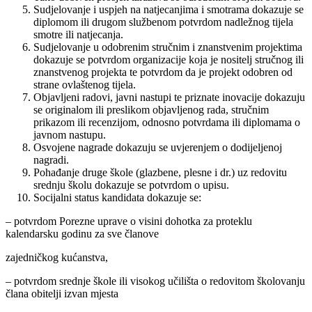
Sudjelovanje i uspjeh na natjecanjima i smotrama dokazuje se
diplomom ili drugom službenom potvrdom nadležnog tijela
smotre ili natjecanja.
Sudjelovanje u odobrenim stručnim i znanstvenim projektima
dokazuje se potvrdom organizacije koja je nositelj stručnog ili
znanstvenog projekta te potvrdom da je projekt odobren od
strane ovlaštenog tijela.
Objavljeni radovi, javni nastupi te priznate inovacije dokazuju
se originalom ili preslikom objavljenog rada, stručnim
prikazom ili recenzijom, odnosno potvrdama ili diplomama o
javnom nastupu.
Osvojene nagrade dokazuju se uvjerenjem o dodijeljenoj
nagradi.
Pohađanje druge škole (glazbene, plesne i dr.) uz redovitu
srednju školu dokazuje se potvrdom o upisu.
Socijalni status kandidata dokazuje se:
– potvrdom Porezne uprave o visini dohotka za proteklu
kalendarsku godinu za sve članove
zajedničkog kućanstva,
– potvrdom srednje škole ili visokog učilišta o redovitom školovanju
člana obitelji izvan mjesta