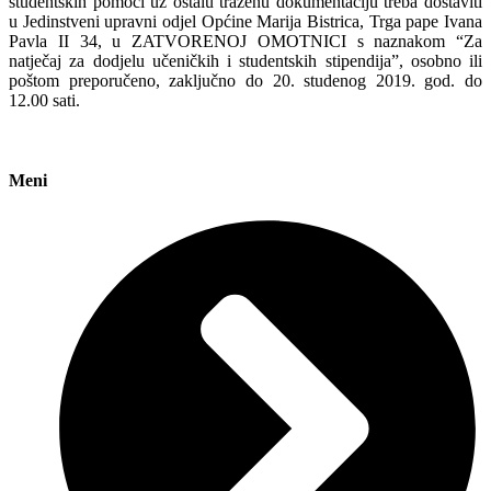
studentskih pomoći uz ostalu traženu dokumentaciju treba dostaviti
u Jedinstveni upravni odjel Općine Marija Bistrica, Trga pape Ivana
Pavla II 34, u ZATVORENOJ OMOTNICI s naznakom “Za
natječaj za dodjelu učeničkih i studentskih stipendija”, osobno ili
poštom preporučeno, zaključno do 20. studenog 2019. god. do
12.00 sati.
Meni