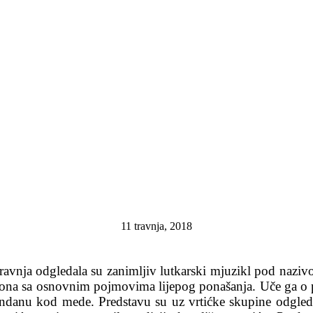
11 travnja, 2018
 travnja odgledala su zanimljiv lutkarski mjuzikl pod naziv
lona sa osnovnim pojmovima lijepog ponašanja. Uče ga o po
endanu kod mede. Predstavu su uz vrtićke skupine odgledal