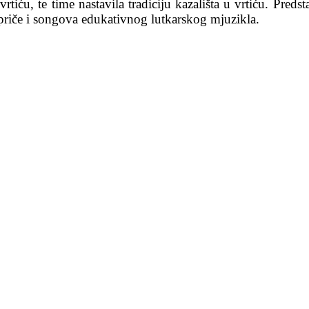
iću, te time nastavila tradiciju kazališta u vrtiću. Predst
priče i songova edukativnog lutkarskog mjuzikla.