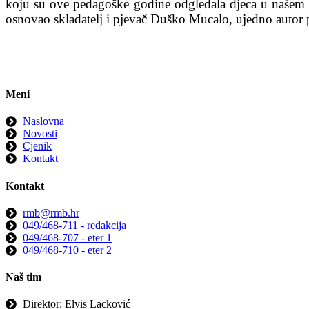
koju su ove pedagoške godine odgledala djeca u našem vrt
osnovao skladatelj i pjevač Duško Mucalo, ujedno autor 
Meni
Naslovna
Novosti
Cjenik
Kontakt
Kontakt
rmb@rmb.hr
049/468-711 - redakcija
049/468-707 - eter 1
049/468-710 - eter 2
Naš tim
Direktor: Elvis Lacković