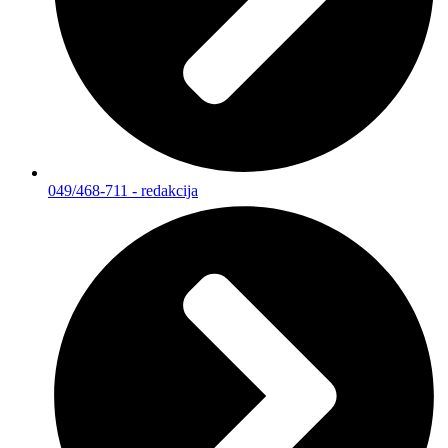
049/468-711 - redakcija