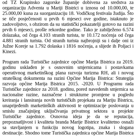
od TZ Krapinsko zagorske županije dobivena za sredstva za
organizaciju Adventa u Mariji Bistrici u iznosu od 10.000,00, te
25.000,00 kuna za suorganizaciju 18. Vodičkog festivala žudija. Što
se tiče posječenosti u prvih 6 mjeseci ove godine, istaknuto je
zadovoljstvo, s obzirom da su statistički pokazatelji gotovo na razini
prvih 6 mjeseci, prošle rekordne godine. Tako je zabilježeno 6.574
dolazaka, od čega 4.103 stranih turista, te 10.172 noćenja od čega
4.881 stranih turista. Od stranih turista najbrojniji su i dalje oni iz
Južne Koreje sa 1.792 dolaska i 1816 noćenja, a slijede ih Poljaci i
Kinezi.
Program rada Turističke zajednice općine Marija Bistrica za 2019.
godinu usklađen je s osnovnim smjernicama i postavkama
operativnog marketinškog plana razvoja turizma RH, ali i novog
strateškog dokumenta na razini Općine Marija Bistrica: Strategija
razvoja općine Marija Bistrica 2015. -2020. U Programu rada
Turističke zajednice za 2018. godinu, pored navedenih smjernica sa
nacionalne razine, naznačene i strukturne promjene u pogledu
kreiranja i lansiranja novih turističkih projekata za Mariju Bistricu,
unaprijeđenih marketinških aktivnosti te optimizacije poslovanja u
smislu značajnijeg uključivanja privatnog sektora u projekte
Turističke zajednice. Osnovna ideja je da se reputacija,
prepoznatljivost i kvaliteta branda Marije Bistrice kvalitetno osnaži
sa stavljanjem u funkciju novog logotipa, znaka i slogana
destinacije. Shodno tome Turistička zajednica općine Marija Bistrica