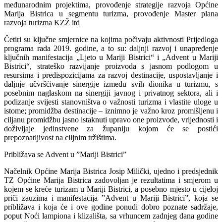
međunarodnim projektima, provođenje strategije razvoja Općine
Marija Bistrica u segmentu turizma, provođenje Master plana
razvoja turizma KZŽ itd
Četiri su ključne smjernice na kojima počivaju aktivnosti Prijedloga
programa rada 2019. godine, a to su: daljnji razvoj i unapređenje
ključnih manifestacija „Ljeto u Mariji Bistrici“ i „Advent u Mariji
Bistrici“, strateško razvijanje proizvoda s jasnom podlogom u
resursima i predispozicijama za razvoj destinacije, uspostavljanje i
daljnje učvršćivanje sinergije između svih dionika u turizmu, s
posebnim naglaskom na sinergiji javnog i privatnog sektora, ali i
podizanje svijesti stanovništva o važnosti turizma i vlastite uloge u
istome; promidžba destinacije – iznimno je važno kroz promišljenu i
ciljanu promidžbu jasno istaknuti upravo one proizvode, vrijednosti i
doživljaje jedinstvene za županiju kojom će se postići
prepoznatljivost na ciljnim tržištima.
Približava se Advent u ”Mariji Bistrici”
Načelnik Općine Marija Bistrica Josip Milički, ujedno i predsjednik
TZ Općine Marija Bistrica zadovoljan je rezultatima i smjerom u
kojem se kreće turizam u Mariji Bistrici, a posebno mjesto u cijeloj
priči zauzima i manifestacija ”Advent u Mariji Bistrici”, koja se
približava i koja će i ove godine ponudi dobro poznate sadržaje,
poput Noći lampiona i klizališta, sa vrhuncem zadnjeg dana godine