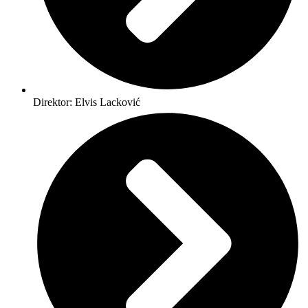
Direktor: Elvis Lacković