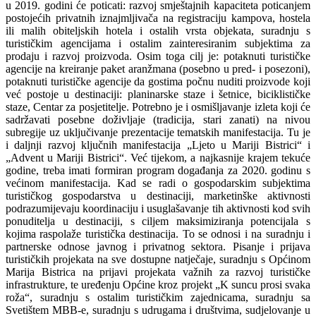
u 2019. godini će poticati: razvoj smještajnih kapaciteta poticanjem
postojećih privatnih iznajmljivača na registraciju kampova, hostela
ili malih obiteljskih hotela i ostalih vrsta objekata, suradnju s
turističkim agencijama i ostalim zainteresiranim subjektima za
prodaju i razvoj proizvoda. Osim toga cilj je: potaknuti turističke
agencije na kreiranje paket aranžmana (posebno u pred- i posezoni),
potaknuti turističke agencije da gostima počnu nuditi proizvode koji
već postoje u destinaciji: planinarske staze i šetnice, biciklističke
staze, Centar za posjetitelje. Potrebno je i osmišljavanje izleta koji će
sadržavati posebne doživljaje (tradicija, stari zanati) na nivou
subregije uz uključivanje prezentacije tematskih manifestacija. Tu je
i daljnji razvoj ključnih manifestacija „Ljeto u Mariji Bistrici“ i
„Advent u Mariji Bistrici“. Već tijekom, a najkasnije krajem tekuće
godine, treba imati formiran program događanja za 2020. godinu s
većinom manifestacija. Kad se radi o gospodarskim subjektima
turističkog gospodarstva u destinaciji, marketinške aktivnosti
podrazumijevaju koordinaciju i usuglašavanje tih aktivnosti kod svih
ponuditelja u destinaciji, s ciljem maksimiziranja potencijala s
kojima raspolaže turistička destinacija. To se odnosi i na suradnju i
partnerske odnose javnog i privatnog sektora. Pisanje i prijava
turističkih projekata na sve dostupne natječaje, suradnju s Općinom
Marija Bistrica na prijavi projekata važnih za razvoj turističke
infrastrukture, te uređenju Općine kroz projekt „K suncu prosi svaka
roža“, suradnju s ostalim turističkim zajednicama, suradnju sa
Svetištem MBB-e, suradnju s udrugama i društvima, sudjelovanje u