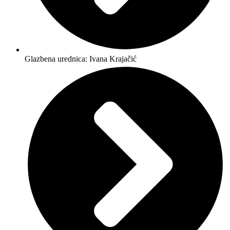
Glazbena urednica: Ivana Krajačić