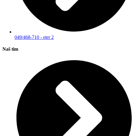
049/468-710 - eter 2
Naš tim