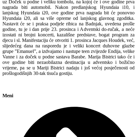
uz Doček u podne i veliku tombolu, na kojoj će i ove godine prva
nagrada biti automobil. Nakon predlanjskog Hyundaia i10, i
lanjskog Hyundaia i20, ove godine prva nagrada bit će ponovno
Hyundaia i20, ali sa više opreme od lanjskog glavnog zgoditka.
Nastavit će se i praksa podjele ribica na Badnjak, uvedena prošle
godine, tu je i dan prije 23. prosinca i Adventski do-ručak, a neće
izostati ni brojni koncerti, kazališne predstave, bogat program za
djecu i sl. Manifestaciju će otvoriti 1. prosinca Jacques Houdek, već,
slijedećeg dana na rasporedu je i veliki koncert duhovne glazbe
grupe ”Emanuel”, a izdvajamo i nastupe teen zvijezde Endija, velike
Vanne i za doček u podne sastava Barabe. Marija Bistrici tako će i
ove godine biti nezaobilazna destinacija u adventsko i božićno
vrijeme, pa se u Mariji Bistrici nadaju i još većoj posječenosti od
prošlogodišnjih 30-tak tisuća gostiju.
Meni