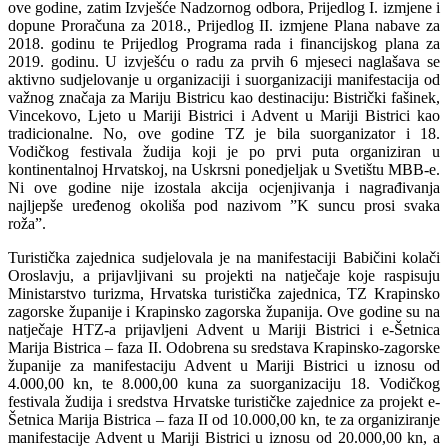
ove godine, zatim Izvješće Nadzornog odbora, Prijedlog I. izmjene i
dopune Proračuna za 2018., Prijedlog II. izmjene Plana nabave za
2018. godinu te Prijedlog Programa rada i financijskog plana za
2019. godinu. U izvješću o radu za prvih 6 mjeseci naglašava se
aktivno sudjelovanje u organizaciji i suorganizaciji manifestacija od
važnog značaja za Mariju Bistricu kao destinaciju: Bistrički fašinek,
Vincekovo, Ljeto u Mariji Bistrici i Advent u Mariji Bistrici kao
tradicionalne. No, ove godine TZ je bila suorganizator i 18.
Vodičkog festivala žudija koji je po prvi puta organiziran u
kontinentalnoj Hrvatskoj, na Uskrsni ponedjeljak u Svetištu MBB-e.
Ni ove godine nije izostala akcija ocjenjivanja i nagrađivanja
najljepše uređenog okoliša pod nazivom ”K suncu prosi svaka
roža”.
Turistička zajednica sudjelovala je na manifestaciji Babičini kolači
Oroslavju, a prijavljivani su projekti na natječaje koje raspisuju
Ministarstvo turizma, Hrvatska turistička zajednica, TZ Krapinsko
zagorske županije i Krapinsko zagorska županija. Ove godine su na
natječaje HTZ-a prijavljeni Advent u Mariji Bistrici i e-Šetnica
Marija Bistrica – faza II. Odobrena su sredstava Krapinsko-zagorske
županije za manifestaciju Advent u Mariji Bistrici u iznosu od
4.000,00 kn, te 8.000,00 kuna za suorganizaciju 18. Vodičkog
festivala žudija i sredstva Hrvatske turističke zajednice za projekt e-
Šetnica Marija Bistrica – faza II od 10.000,00 kn, te za organiziranje
manifestacije Advent u Mariji Bistrici u iznosu od 20.000,00 kn, a