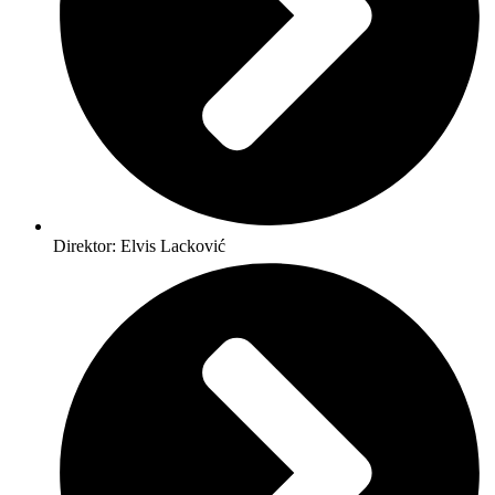
Direktor: Elvis Lacković