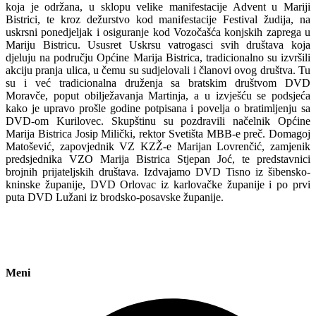
koja je održana, u sklopu velike manifestacije Advent u Mariji
Bistrici, te kroz dežurstvo kod manifestacije Festival žudija, na
uskrsni ponedjeljak i osiguranje kod Vozočašća konjskih zaprega u
Mariju Bistricu. Ususret Uskrsu vatrogasci svih društava koja
djeluju na području Općine Marija Bistrica, tradicionalno su izvršili
akciju pranja ulica, u čemu su sudjelovali i članovi ovog društva. Tu
su i već tradicionalna druženja sa bratskim društvom DVD
Moravče, poput obilježavanja Martinja, a u izvješću se podsjeća
kako je upravo prošle godine potpisana i povelja o bratimljenju sa
DVD-om Kurilovec. Skupštinu su pozdravili načelnik Općine
Marija Bistrica Josip Milički, rektor Svetišta MBB-e preč. Domagoj
Matošević, zapovjednik VZ KZŽ-e Marijan Lovrenčić, zamjenik
predsjednika VZO Marija Bistrica Stjepan Joć, te predstavnici
brojnih prijateljskih društava. Izdvajamo DVD Tisno iz šibensko-
kninske županije, DVD Orlovac iz karlovačke županije i po prvi
puta DVD Lužani iz brodsko-posavske županije.
Meni