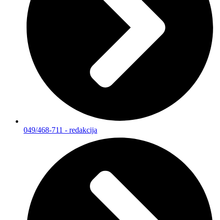
049/468-711 - redakcija