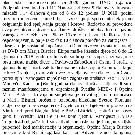
plan rada i financijski plan za 2020. godinu. DVD Tugonica-
Podgrađe trenutno broji 111 članova, od čega 9 članova vatrogasne
mladeži i 14 članova djece od 6 do 12 godina. U 2018. godini
požarnih intervencija nije bilo, u izvještaju je spomenuto tek jedno
osiguranje kod spaljivanja granja i korova. Redovito su provođene
sve preventivne aktivnosti, a članovi društva sudjelovali su i u javnoj
vatrogasnoj vježbi kod Pilane Ciković u Lazu. Radilo se i na
osposobljavanju, pa je tako čak 10 članova položilo za vatrogasca 1.
klase, a nije izostao ni angažman na Danu otvorenih vrata u suradnji
sa DVD-om Marija Bistrica. Ekipe muške i ženske djece od 6 do 12
godina i u 2018. godini zabilježile su brojne nastupe, a izdvajaju se
prva mjesta muške djece u Pavlovcu Zabočkom i Ostrni. I prošla je
godina donijela nastavak tradicionalne dislokacije u Zatonu, na kojoj
je kroz 9 smjena, uz navalno vozilo sudjelovalo 9 članova društva, a
pored njih i vatrogasci iz još nekih zagorskih društava kao i DVD-a
Moravče. Kao i prijašnjih godina članovi društva sudjelovali su u
raznim manifestacijama u organizaciji Svetišta MBB-e i Općine
Marija Bistrica. Izdvajamo sudjelovanje na vatrogasnom hodočašću
u Mariji Bistrici, proštenje povodom blagdana Svetog Florijana,
sudjelovanje u procesijama na Cvjetnicu i na Tijelovo, u procesiji na
Vinski Vrh pred Blagdan Majke Božje Bistričke, te stražu uz Isusov
grob u Svetištu MBB-e u velikom tjednu. Vatrogasci DVD-a
Tugonica-Podgrađe bili su aktivni kao osiguranje i organizacijska
pripomoć kod manifestacija u organizaciji Općine Marija Bistrica,
preciznije kod Bistričkog fašinka i kod Adventske noći lampiona,