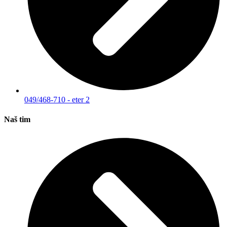
049/468-710 - eter 2
Naš tim