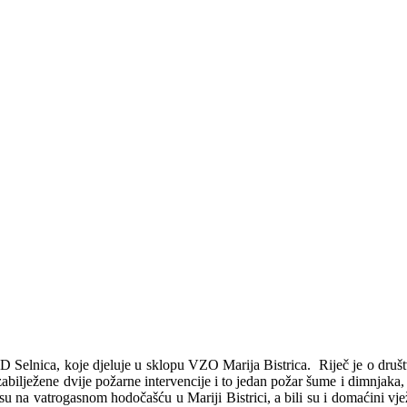
D Selnica, koje djeluje u sklopu VZO Marija Bistrica. Riječ je o dru
bilježene dvije požarne intervencije i to jedan požar šume i dimnjaka, a
li su na vatrogasnom hodočašću u Mariji Bistrici, a bili su i domaćini 