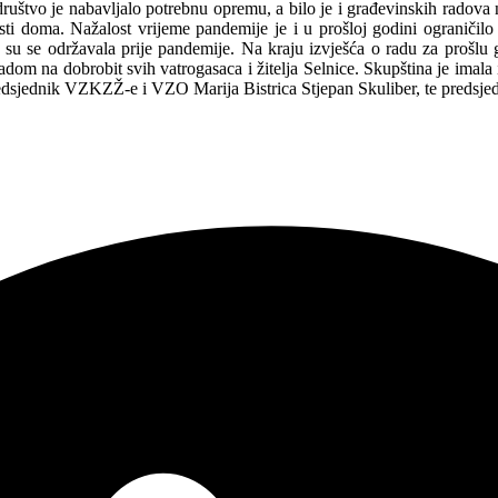
društvo je nabavljalo potrebnu opremu, a bilo je i građevinskih radova
ti doma. Nažalost vrijeme pandemije je i u prošloj godini ograničilo 
a su se održavala prije pandemije. Na kraju izvješća o radu za prošlu 
adom na dobrobit svih vatrogasaca i žitelja Selnice. Skupština je imala 
edsjednik VZKZŽ-e i VZO Marija Bistrica Stjepan Skuliber, te predsjed