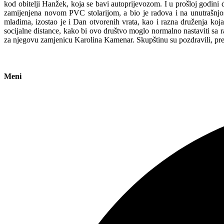
kod obitelji Hanžek, koja se bavi autoprijevozom. I u prošloj godini 
zamijenjena novom PVC stolarijom, a bio je radova i na unutrašnjos
mladima, izostao je i Dan otvorenih vrata, kao i razna druženja koj
socijalne distance, kako bi ovo društvo moglo normalno nastaviti sa r
za njegovu zamjenicu Karolina Kamenar. Skupštinu su pozdravili, pr
Meni