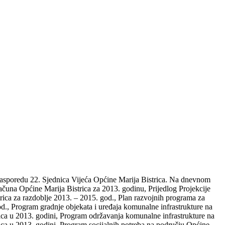
 rasporedu 22. Sjednica Vijeća Općine Marija Bistrica. Na dnevnom
računa Općine Marija Bistrica za 2013. godinu, Prijedlog Projekcije
ica za razdoblje 2013. – 2015. god., Plan razvojnih programa za
d., Program gradnje objekata i uređaja komunalne infrastrukture na
ica u 2013. godini, Program održavanja komunalne infrastrukture na
ica u 2013. godini, Program socijalnih potreba na području Općine