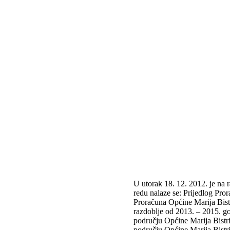
U utorak 18. 12. 2012. je na
redu nalaze se: Prijedlog Pro
Proračuna Općine Marija Bistr
razdoblje od 2013. – 2015. go
području Općine Marija Bistr
području Općine Marija Bistr